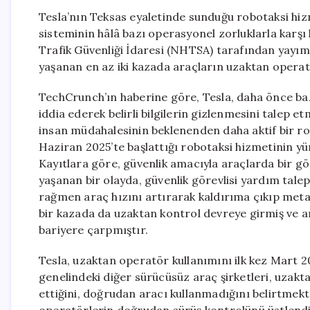
Tesla’nın Teksas eyaletinde sunduğu robotaksi hizm
sisteminin hâlâ bazı operasyonel zorluklarla karş
Trafik Güvenliği İdaresi (NHTSA) tarafından yayı
yaşanan en az iki kazada araçların uzaktan operatö
TechCrunch’ın haberine göre, Tesla, daha önce bazı
iddia ederek belirli bilgilerin gizlenmesini talep 
insan müdahalesinin beklenenden daha aktif bir rol
Haziran 2025’te başlattığı robotaksi hizmetinin yü
Kayıtlara göre, güvenlik amacıyla araçlarda bir g
yaşanan bir olayda, güvenlik görevlisi yardım tale
rağmen araç hızını artırarak kaldırıma çıkıp meta
bir kazada da uzaktan kontrol devreye girmiş ve ara
bariyere çarpmıştır.
Tesla, uzaktan operatör kullanımını ilk kez Mart 20
genelindeki diğer sürücüsüz araç şirketleri, uzakta
ettiğini, doğrudan aracı kullanmadığını belirtmekt