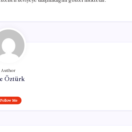
istenen seviyeye ulaşmadığını göstermektedir.
Author
e Öztürk
Follow Me