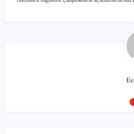
tamamen bağımsız çalışabilmesi açısından henüz 
Ec