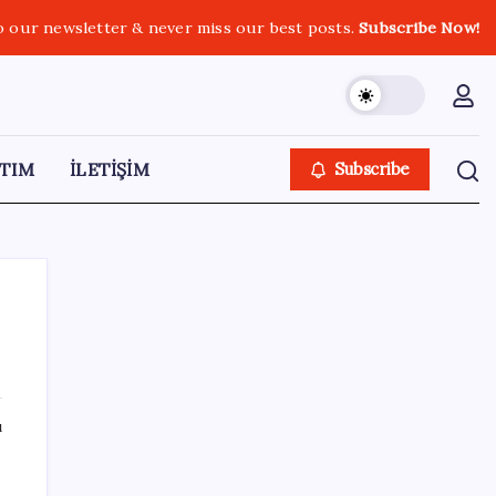
o our newsletter & never miss our best posts.
Subscribe Now!
TIM
İLETİŞİM
Subscribe
SON YAZILAR
ı
iOS 27 ile iPhone Kilit Ekranında Neler
Değişiyor?