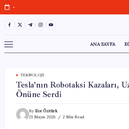
Skip
-
to
content
https://www.facebook.com/
https://twitter.com/
https://t.me/
https://www.instagram.com/
https://youtube.com/
ANA SAYFA
E
TEKNOLOJI
Tesla’nın Robotaksi Kazaları, 
Önüne Serdi
By
Ece Öztürk
21 Mayıs 2026
2 Min Read