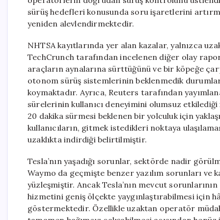
operatörlerin doğrudan sürüş kontrolünü üstlend
sürüş hedefleri konusunda soru işaretlerini artırm
yeniden alevlendirmektedir.
NHTSA kayıtlarında yer alan kazalar, yalnızca uzak
TechCrunch tarafından incelenen diğer olay raporl
araçların aynalarına sürttüğünü ve bir köpeğe ça
otonom sürüş sistemlerinin beklenmedik durumlara v
koymaktadır. Ayrıca, Reuters tarafından yayımlan
sürelerinin kullanıcı deneyimini olumsuz etkilediği
20 dakika sürmesi beklenen bir yolculuk için yaklaşı
kullanıcıların, gitmek istedikleri noktaya ulaşılam
uzaklıkta indirdiği belirtilmiştir.
Tesla’nın yaşadığı sorunlar, sektörde nadir görül
Waymo da geçmişte benzer yazılım sorunları ve kaz
yüzleşmiştir. Ancak Tesla’nın mevcut sorunlarının sı
hizmetini geniş ölçekte yaygınlaştırabilmesi için 
göstermektedir. Özellikle uzaktan operatör müdah