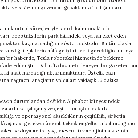
iğini göstermektedir. Bu durum, şirketin tam otonom
akta ve sistemin güvenilirliği hakkında tartışmaları
tan kontrol süreçleriyle sınırlı kalmamaktadır.
arı, robotaksilerin park hâlindeki veya hareket eden
rpmaktan kaçınamadığını göstermektedir. Bu tür olaylar,
erdiği tepkilerin hâlâ geliştirilmesi gerektiğini ortaya
an bir haberde, Tesla robotaksi hizmetinde bekleme
 ifade edilmiştir. Dallas’ta hizmeti deneyen bir gazetecinin
k iki saat harcadığı aktarılmaktadır. Üstelik bazı
asına rağmen, araçların yolcuları yaklaşık 15 dakika
meyen durumlardan değildir. Alphabet bünyesindeki
alarla karşılaşmış ve çeşitli soruşturmalarla
klığı ve operasyonel aksaklıkların çeşitliliği, şirketin
hâlâ aşması gereken önemli teknik engellerin bulunduğunu
alesine duyulan ihtiyaç, mevcut teknolojinin sistemin