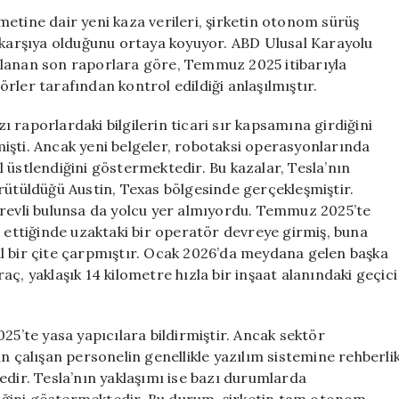
Operatör
etine dair yeni kaza verileri, şirketin otonom sürüş
Kullanımını
ı karşıya olduğunu ortaya koyuyor. ABD Ulusal Karayolu
Gözler
mlanan son raporlara göre, Temmuz 2025 itibarıyla
Önüne
rler tarafından kontrol edildiği anlaşılmıştır.
Serdi
için
 raporlardaki bilgilerin ticari sır kapsamına girdiğini
etmişti. Ancak yeni belgeler, robotaksi operasyonlarında
 üstlendiğini göstermektedir. Bu kazalar, Tesla’nın
rütüldüğü Austin, Texas bölgesinde gerçekleşmiştir.
örevli bulunsa da yolcu yer almıyordu. Temmuz 2025’te
p ettiğinde uzaktaki bir operatör devreye girmiş, buna
l bir çite çarpmıştır. Ocak 2026’da meydana gelen başka
ç, yaklaşık 14 kilometre hızla bir inşaat alanındaki geçici
25’te yasa yapıcılara bildirmiştir. Ancak sektör
n çalışan personelin genellikle yazılım sistemine rehberli
edir. Tesla’nın yaklaşımı ise bazı durumlarda