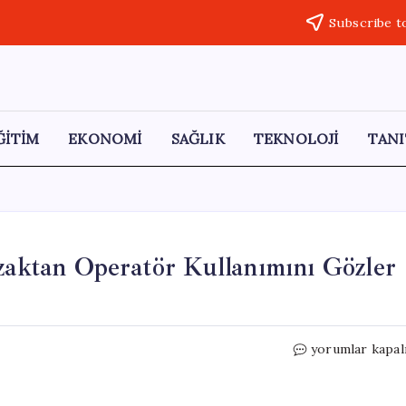
Subscribe t
ĞİTİM
EKONOMİ
SAĞLIK
TEKNOLOJİ
TANI
Uzaktan Operatör Kullanımını Gözler
Tesla’nın
yorumlar kapal
Robotaksi
Kazaları,
Uzaktan