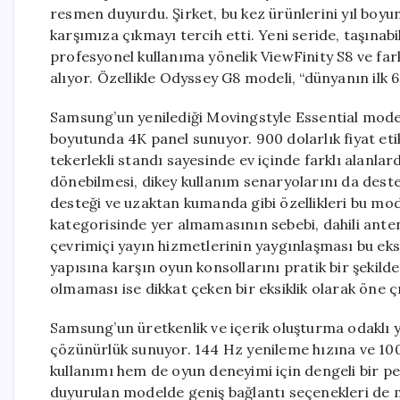
resmen duyurdu. Şirket, bu kez ürünlerini yıl boyu
karşımıza çıkmayı tercih etti. Yeni seride, taşınab
profesyonel kullanıma yönelik ViewFinity S8 ve fa
alıyor. Özellikle Odyssey G8 modeli, “dünyanın ilk
Samsung’un yenilediği Movingstyle Essential modeli
boyutunda 4K panel sunuyor. 900 dolarlık fiyat etik
tekerlekli standı sayesinde ev içinde farklı alanlar
dönebilmesi, dikey kullanım senaryolarını da dest
desteği ve uzaktan kumanda gibi özellikleri bu m
kategorisinde yer almamasının sebebi, dahili ante
çevrimiçi yayın hizmetlerinin yaygınlaşması bu eksik
yapısına karşın oyun konsollarını pratik bir şeki
olmaması ise dikkat çeken bir eksiklik olarak öne ç
Samsung’un üretkenlik ve içerik oluşturma odaklı 
çözünürlük sunuyor. 144 Hz yenileme hızına ve 100
kullanımı hem de oyun deneyimi için dengeli bir p
duyurulan modelde geniş bağlantı seçenekleri de me