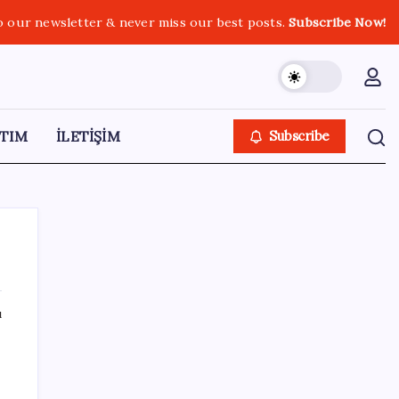
o our newsletter & never miss our best posts.
Subscribe Now!
TIM
İLETİŞİM
Subscribe
ı
SON YAZILAR
KKM bakiyesi düşüşünü sürdürdü: Son
haftada 34 milyon lira azaldı