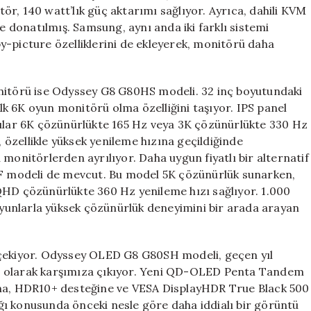
r, 140 watt’lık güç aktarımı sağlıyor. Ayrıca, dahili KVM
le donatılmış. Samsung, aynı anda iki farklı sistemi
y-picture özelliklerini de ekleyerek, monitörü daha
onitörü ise Odyssey G8 G80HS modeli. 32 inç boyutundaki
k 6K oyun monitörü olma özelliğini taşıyor. IPS panel
cılar 6K çözünürlükte 165 Hz veya 3K çözünürlükte 330 Hz
, özellikle yüksek yenileme hızına geçildiğinde
monitörlerden ayrılıyor. Daha uygun fiyatlı bir alternatif
0HF modeli de mevcut. Bu model 5K çözünürlük sunarken,
QHD çözünürlükte 360 Hz yenileme hızı sağlıyor. 1.000
 oyunlarla yüksek çözünürlük deneyimini bir arada arayan
 çekiyor. Odyssey OLED G8 G80SH modeli, geçen yıl
u olarak karşımıza çıkıyor. Yeni QD-OLED Penta Tandem
ına, HDR10+ desteğine ve VESA DisplayHDR True Black 500
lığı konusunda önceki nesle göre daha iddialı bir görüntü