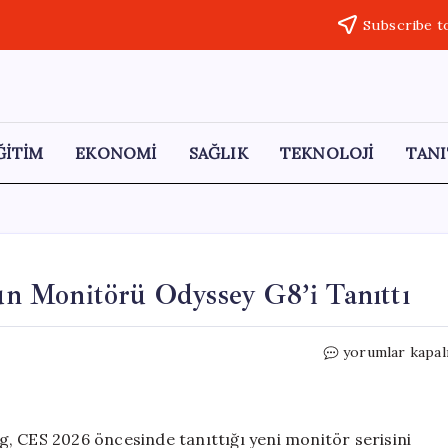
Subscribe t
ĞİTİM
EKONOMİ
SAĞLIK
TEKNOLOJİ
TANI
n Monitörü Odyssey G8’i Tanıttı
Samsung,
yorumlar kapal
Dünyanın
İlk
6K
Oyun
, CES 2026 öncesinde tanıttığı yeni monitör serisini