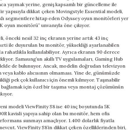
Monitörü
nca yaymak yerine, geniş kapsamlı bir güncelleme ile
Odyssey
ilir yapısıyla dikkat çeken Movingstyle Essential modeli,
G8’i
rklı segmentlere hitap eden Odyssey oyun monitörleri yer
Tanıttı
 6K oyun monitörü” unvanıyla öne çıkıyor.
için
, önceki nesil 32 inç ekranın yerine artık 43 inç
eti ile duyurulan bu monitör, yüksekliği ayarlanabilen
da rahatlıkla kullanılabiliyor. Ayrıca ekranın 90 derece
ekliyor. Samsung’un akıllı TV uygulamaları, Gaming Hub
odelde de bulunuyor. Ancak, modelin doğrudan televizyon
n veya kablo alıcısının olmaması. Yine de, günümüzde
liği pek çok kullanıcı için önemli kılmıyor. Taşınabilir
lde bağlamak için özel bir taşıma veya montaj çözümünün
ıkıyor.
yeni modeli ViewFinity S8 ise 40 inç boyutunda 5K
0R kavisli yapıya sahip olan bu monitör, hem ofis
erformans sunmayı amaçlıyor. 1.400 dolarlık fiyatla
vcut. ViewFinity S8’in dikkat çeken özelliklerinden biri,