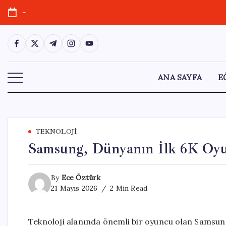
Skip
-
to
content
https://www.facebook.com/
https://twitter.com/
https://t.me/
https://www.instagram.com/
https://youtube.com/
ANA SAYFA
E
TEKNOLOJI
Samsung, Dünyanın İlk 6K Oyu
By
Ece Öztürk
21 Mayıs 2026
2 Min Read
Teknoloji alanında önemli bir oyuncu olan Samsung