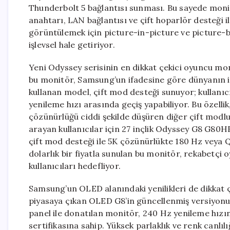
Thunderbolt 5 bağlantısı sunması. Bu sayede monitö
anahtarı, LAN bağlantısı ve çift hoparlör desteği i
görüntülemek için picture-in-picture ve picture-b
işlevsel hale getiriyor.
Yeni Odyssey serisinin en dikkat çekici oyuncu m
bu monitör, Samsung’un ifadesine göre dünyanın il
kullanan model, çift mod desteği sunuyor; kullanı
yenileme hızı arasında geçiş yapabiliyor. Bu özellik
çözünürlüğü ciddi şekilde düşüren diğer çift modlu 
arayan kullanıcılar için 27 inçlik Odyssey G8 G8
çift mod desteği ile 5K çözünürlükte 180 Hz veya 
dolarlık bir fiyatla sunulan bu monitör, rekabetçi
kullanıcıları hedefliyor.
Samsung’un OLED alanındaki yenilikleri de dikkat
piyasaya çıkan OLED G8’in güncellenmiş versiyon
panel ile donatılan monitör, 240 Hz yenileme hız
sertifikasına sahip. Yüksek parlaklık ve renk canlı