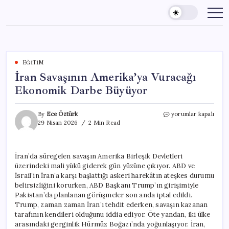
Skip
to
content
EĞITIM
İran Savaşının Amerika’ya Vuracağı
Ekonomik Darbe Büyüyor
İran
By
Ece Öztürk
yorumlar kapalı
Savaşının
29 Nisan 2026
2 Min Read
Amerika’ya
Vuracağı
Ekonomik
İran’da süregelen savaşın Amerika Birleşik Devletleri
Darbe
üzerindeki mali yükü giderek gün yüzüne çıkıyor. ABD ve
Büyüyor
için
İsrail’in İran’a karşı başlattığı askeri harekâtın ateşkes durumu
belirsizliğini korurken, ABD Başkanı Trump’ın girişimiyle
Pakistan’da planlanan görüşmeler son anda iptal edildi.
Trump, zaman zaman İran’ı tehdit ederken, savaşın kazanan
tarafının kendileri olduğunu iddia ediyor. Öte yandan, iki ülke
arasındaki gerginlik Hürmüz Boğazı’nda yoğunlaşıyor. İran,