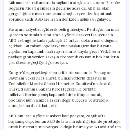
Lübnan ile İsrail arasında sağlanan ateşkesten sonra Hürmüz
Boğazı’nı ticari gemilerin geçişine açsa da, ABD ile olan
gerginliğin artması sonucunda boğazı yeniden kapatmak
zorunda kaldı. ABD ise İran’a denizden abluka uyguluyor.
Savaşın maliyetleri giderek belirginleşiyor. Pentagon’un mali
işlerden sorumlu birimi, İran’a yönelik askeri faaliyetlerin
ABD’ye bugüne kadar yaklaşık 25 milyar dolara mal olduğunu
açıkladı. Bu rakam, operasyonun başlangıcından bu yana
yapılan en kapsamlı mali rapor olarak kayda geçti. Yetkililerin
paylaştığı bu veriler, savaşın ekonomik etkisinin beklentilerin
çok ötesine geçtiğini gösteriyor.
Kongre’de gerçekleştirilen kritik bir sunumda, Pentagon
Saymanı Vekili Jules Hurst, bu maliyetlerin detaylarını
Temsilciler Meclisi Silahlı Hizmetler Komitesi’ne aktardı.
Hurst, Savunma Bakanı Pete Hegseth ile birlikte
milletvekillerine geniş kapsamlı bir brifing sunarak,
operasyonun yalnızca askeri değil, bütçesel ve stratejik
sonuçlarına da dikkat çekti.
ABD’nin İran’a yönelik askeri kampanyası, 28 Şubat’ta
başlamış olup, bunun ABD ile İsrail’in işbirliği içinde yürüttüğü
ortak bir stratejinin parçası olduğu belirtiliyor. İki aydır süren