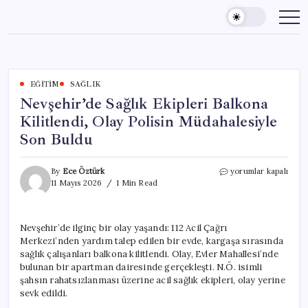
Skip
to
content
EĞITIM
SAĞLIK
Nevşehir’de Sağlık Ekipleri Balkona
Kilitlendi, Olay Polisin Müdahalesiyle
Son Buldu
Nevşehir’de
By
Ece Öztürk
yorumlar kapalı
Sağlık
11 Mayıs 2026
1 Min Read
Ekipleri
Balkona
Kilitlendi,
Nevşehir’de ilginç bir olay yaşandı: 112 Acil Çağrı
Olay
Merkezi’nden yardım talep edilen bir evde, kargaşa sırasında
Polisin
Müdahalesiyle
sağlık çalışanları balkona kilitlendi. Olay, Evler Mahallesi’nde
Son
bulunan bir apartman dairesinde gerçekleşti. N.Ö. isimli
Buldu
şahsın rahatsızlanması üzerine acil sağlık ekipleri, olay yerine
için
sevk edildi.