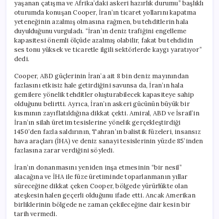
yaşanan çatışma ve Afrika’daki askeri hazırlık durumu” başlıklı
oturumda konuşan Cooper, İran’ın ticaret yollarını kapatma
yeteneğinin azalmış olmasına rağmen, bu tehditlerin hala
duyulduğunu vurguladı. “İran’ın deniz trafiğini engelleme
kapasitesi önemli ölçüde azalmış olabilir, fakat bu tehdidin
ses tonu yüksek ve ticaretle ilgili sektörlerde kaygı yaratıyor”
dedi.
Cooper, ABD güçlerinin İran’a ait 8 bin deniz mayınından
fazlasını etkisiz hale getirdiğini savunsa da, İran’ın hala
gemilere yönelik tehditler oluşturabilecek kapasiteye sahip
olduğunu belirtti. Ayrıca, İran’ın askeri gücünün büyük bir
kısmının zayıflatıldığına dikkat çekti. Amiral, ABD ve İsrail’in
İran’ın silah üretim tesislerine yönelik gerçekleştirdiği
1450’den fazla saldırının, Tahran’ın balistik füzeleri, insansız
hava araçları (İHA) ve deniz sanayi tesislerinin yüzde 85’inden
fazlasına zarar verdiğini söyledi.
İran’ın donanmasını yeniden inşa etmesinin “bir nesil”
alacağına ve İHA ile füze üretiminde toparlanmanın yıllar
süreceğine dikkat çeken Cooper, bölgede yürürlükte olan
ateşkesin halen geçerli olduğunu ifade etti. Ancak Amerikan
birliklerinin bölgede ne zaman çekileceğine dair kesin bir
tarih vermedi.