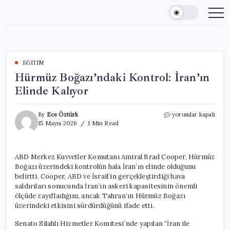
Skip
to
content
EĞITIM
Hürmüz Boğazı’ndaki Kontrol: İran’ın
Elinde Kalıyor
Hürmüz
By
Ece Öztürk
yorumlar kapalı
Boğazı’ndaki
15 Mayıs 2026
1 Min Read
Kontrol:
İran’ın
Elinde
ABD Merkez Kuvvetler Komutanı Amiral Brad Cooper, Hürmüz
Kalıyor
Boğazı üzerindeki kontrolün hala İran’ın elinde olduğunu
için
belirtti. Cooper, ABD ve İsrail’in gerçekleştirdiği hava
saldırıları sonucunda İran’ın askeri kapasitesinin önemli
ölçüde zayıfladığını, ancak Tahran’ın Hürmüz Boğazı
üzerindeki etkisini sürdürdüğünü ifade etti.
Senato Silahlı Hizmetler Komitesi’nde yapılan “İran ile