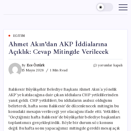
Skip
to
content
EĞITIM
Ahmet Akın’dan AKP İddialarına
Açıklık: Cevap Mitingde Verilecek
Ahmet
By
Ece Öztürk
yorumlar kapalı
Akın’dan
15 Mayıs 2026
1 Min Read
AKP
İddialarına
Açıklık:
Balıkesir Büyükşehir Belediye Başkanı Ahmet Akın’a yönelik
Cevap
AKP’ye katılacağına dair çıkan iddialara CHP yetkililerinden
Mitingde
Verilecek
yanıt geldi. CHP yetkilileri, bu iddiaların asılsız olduğunu
için
belirterek, hafta sonu Balıkesir’de düzenlenecek mitingin bu
konudaki mesajın verileceği yer olacağını ifade etti. Yetkililer,
“Geçtiğimiz hafta Balıkesir’de büyükşehir belediye başkanları
toplantımızı gerçekleştirdik. Böyle bir durum söz konusu
değil. Bu hafta sonu yapacağımız mitingde gerekli mesaj açık