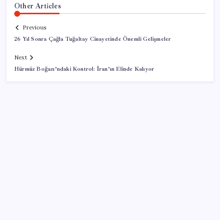
Other Articles
Previous
26 Yıl Sonra Çağla Tuğaltay Cinayetinde Önemli Gelişmeler
Next
Hürmüz Boğazı’ndaki Kontrol: İran’ın Elinde Kalıyor
SON YAZILAR
iOS 27 ile iPhone Kilit Ekranında Neler Değişiyor?
Dev otomotiv fabrikası için şehir inşa ettiler: Tek