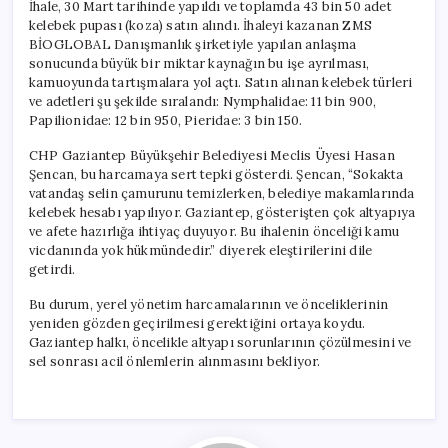
İhale, 30 Mart tarihinde yapıldı ve toplamda 43 bin 50 adet
kelebek pupası (koza) satın alındı. İhaleyi kazanan ZMS
BİOGLOBAL Danışmanlık şirketiyle yapılan anlaşma
sonucunda büyük bir miktar kaynağın bu işe ayrılması,
kamuoyunda tartışmalara yol açtı. Satın alınan kelebek türleri
ve adetleri şu şekilde sıralandı: Nymphalidae: 11 bin 900,
Papilionidae: 12 bin 950, Pieridae: 3 bin 150.
CHP Gaziantep Büyükşehir Belediyesi Meclis Üyesi Hasan
Şencan, bu harcamaya sert tepki gösterdi. Şencan, “Sokakta
vatandaş selin çamurunu temizlerken, belediye makamlarında
kelebek hesabı yapılıyor. Gaziantep, gösterişten çok altyapıya
ve afete hazırlığa ihtiyaç duyuyor. Bu ihalenin önceliği kamu
vicdanında yok hükmündedir.” diyerek eleştirilerini dile
getirdi.
Bu durum, yerel yönetim harcamalarının ve önceliklerinin
yeniden gözden geçirilmesi gerektiğini ortaya koydu.
Gaziantep halkı, öncelikle altyapı sorunlarının çözülmesini ve
sel sonrası acil önlemlerin alınmasını bekliyor.