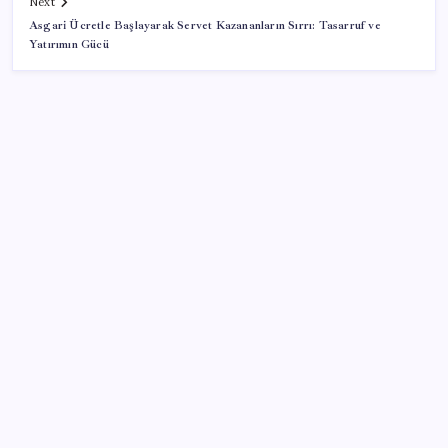
Next
Asgari Ücretle Başlayarak Servet Kazananların Sırrı: Tasarruf ve
Yatırımın Gücü
SON YAZILAR
TBMM Adalet Komisyonu’nda ‘pislik’ tartışması:
MHP’li Bülbül masaya yumruk attı, İYİ Partili vekilin
üzerine yürüdü
ABD’de tüketici kredileri beklentileri aştı
Tarihi borsa çöküşü: ‘Kaybedenler Kulübü’ siyasi parti
kuruyor!