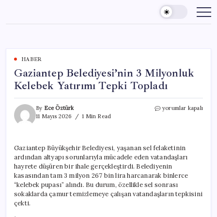
Skip
to
content
HABER
Gaziantep Belediyesi’nin 3 Milyonluk
Kelebek Yatırımı Tepki Topladı
Gaziantep
By
Ece Öztürk
yorumlar kapalı
Belediyesi’nin
11 Mayıs 2026
1 Min Read
3
Milyonluk
Kelebek
Gaziantep Büyükşehir Belediyesi, yaşanan sel felaketinin
Yatırımı
ardından altyapı sorunlarıyla mücadele eden vatandaşları
Tepki
Topladı
hayrete düşüren bir ihale gerçekleştirdi. Belediyenin
için
kasasından tam 3 milyon 267 bin lira harcanarak binlerce
“kelebek pupası” alındı. Bu durum, özellikle sel sonrası
sokaklarda çamur temizlemeye çalışan vatandaşların tepkisini
çekti.