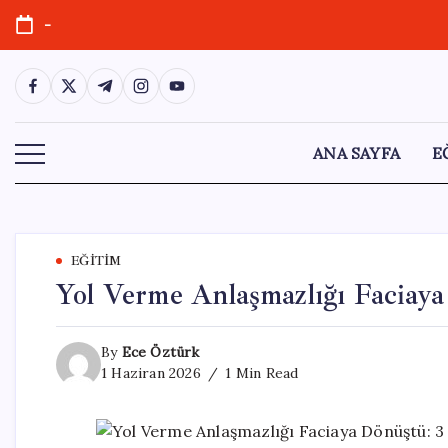
Skip
-
to
content
https://www.facebook.com/
https://twitter.com/
https://t.me/
https://www.instagram.com/
https://youtube.com/
ANA SAYFA
E
EĞITIM
Yol Verme Anlaşmazlığı Faciaya
By
Ece Öztürk
1 Haziran 2026
1 Min Read