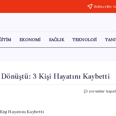
Subscribe t
ĞİTİM
EKONOMİ
SAĞLIK
TEKNOLOJİ
TANI
 Dönüştü: 3 Kişi Hayatını Kaybetti
Yol
yorumlar kapal
Verme
Anlaşmazlığı
Faciaya
Dönüştü: