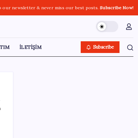
o our newsletter & never miss our best posts.
Subscribe Now!
TIM
İLETİŞİM
Subscribe
ı
SON YAZILAR
TBMM Adalet Komisyonu’nda ‘pislik’
tartışması: MHP’li Bülbül masaya yumruk