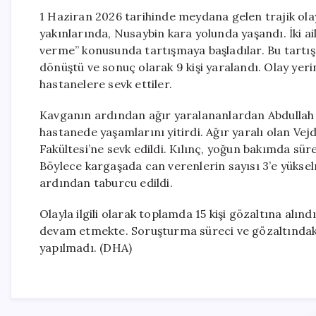
1 Haziran 2026 tarihinde meydana gelen trajik olay,
yakınlarında, Nusaybin kara yolunda yaşandı. İki ai
verme” konusunda tartışmaya başladılar. Bu tartışma
dönüştü ve sonuç olarak 9 kişi yaralandı. Olay yerin
hastanelere sevk ettiler.
Kavganın ardından ağır yaralananlardan Abdullah K
hastanede yaşamlarını yitirdi. Ağır yaralı olan Vejd
Fakültesi’ne sevk edildi. Kılınç, yoğun bakımda sür
Böylece kargaşada can verenlerin sayısı 3’e yükselm
ardından taburcu edildi.
Olayla ilgili olarak toplamda 15 kişi gözaltına alın
devam etmekte. Soruşturma süreci ve gözaltındaki 
yapılmadı. (DHA)