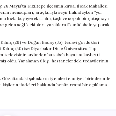
3
 28 Mayıs’ta Kızıltepe ilçesinin kırsal Ilıcak Mahallesi
Kişi
lenin mensupları, araçlarıyla seyir halindeyken “yol
Hayatını
 hızla büyüyerek silahlı, taşlı ve sopalı bir çatışmaya
Kaybetti
için
e gelen sağlık ekipleri, yaralılara ilk müdahale yaparak,
ılınç (29) ve Doğan Baday (35), tedavi gördükleri
i Kılınç (50) ise Diyarbakır Dicle Üniversitesi Tıp
en tedavisinin ardından bu sabah hayatını kaybetti.
iş oldu. Yaralanan 6 kişi, hastanelerdeki tedavilerinin
dı. Gözaltındaki şahısların işlemleri emniyet birimlerinde
kişilerin ifadeleri hakkında henüz resmi bir açıklama