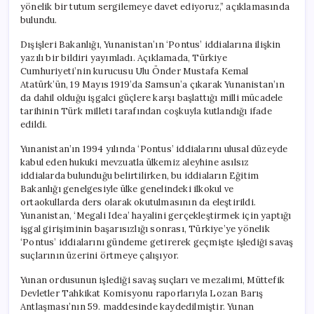
yönelik bir tutum sergilemeye davet ediyoruz,” açıklamasında
bulundu.
Dışişleri Bakanlığı, Yunanistan’ın ‘Pontus’ iddialarına ilişkin
yazılı bir bildiri yayımladı. Açıklamada, Türkiye
Cumhuriyeti’nin kurucusu Ulu Önder Mustafa Kemal
Atatürk’ün, 19 Mayıs 1919’da Samsun’a çıkarak Yunanistan’ın
da dahil olduğu işgalci güçlere karşı başlattığı milli mücadele
tarihinin Türk milleti tarafından coşkuyla kutlandığı ifade
edildi.
Yunanistan’ın 1994 yılında ‘Pontus’ iddialarını ulusal düzeyde
kabul eden hukuki mevzuatla ülkemiz aleyhine asılsız
iddialarda bulunduğu belirtilirken, bu iddiaların Eğitim
Bakanlığı genelgesiyle ülke genelindeki ilkokul ve
ortaokullarda ders olarak okutulmasının da eleştirildi.
Yunanistan, ‘Megali Idea’ hayalini gerçekleştirmek için yaptığı
işgal girişiminin başarısızlığı sonrası, Türkiye’ye yönelik
‘Pontus’ iddialarını gündeme getirerek geçmişte işlediği savaş
suçlarının üzerini örtmeye çalışıyor.
Yunan ordusunun işlediği savaş suçları ve mezalimi, Müttefik
Devletler Tahkikat Komisyonu raporlarıyla Lozan Barış
Antlaşması’nın 59. maddesinde kaydedilmiştir. Yunan