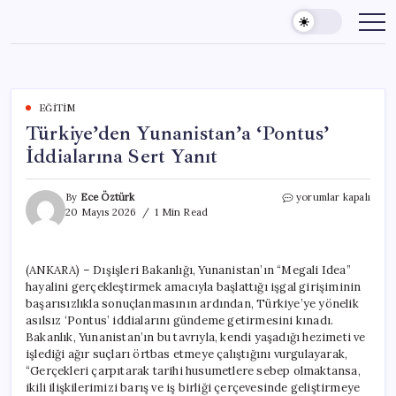
Skip
to
content
EĞITIM
Türkiye’den Yunanistan’a ‘Pontus’
İddialarına Sert Yanıt
Türkiye’den
By
Ece Öztürk
yorumlar kapalı
Yunanistan’a
20 Mayıs 2026
1 Min Read
‘Pontus’
İddialarına
Sert
(ANKARA) – Dışişleri Bakanlığı, Yunanistan’ın “Megali Idea”
Yanıt
hayalini gerçekleştirmek amacıyla başlattığı işgal girişiminin
için
başarısızlıkla sonuçlanmasının ardından, Türkiye’ye yönelik
asılsız ‘Pontus’ iddialarını gündeme getirmesini kınadı.
Bakanlık, Yunanistan’ın bu tavrıyla, kendi yaşadığı hezimeti ve
işlediği ağır suçları örtbas etmeye çalıştığını vurgulayarak,
“Gerçekleri çarpıtarak tarihi husumetlere sebep olmaktansa,
ikili ilişkilerimizi barış ve iş birliği çerçevesinde geliştirmeye