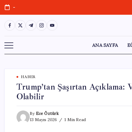
Skip
-
to
content
https://www.facebook.com/
https://twitter.com/
https://t.me/
https://www.instagram.com/
https://youtube.com/
ANA SAYFA
E
HABER
Trump’tan Şaşırtan Açıklama: V
Olabilir
By
Ece Öztürk
13 Mayıs 2026
1 Min Read