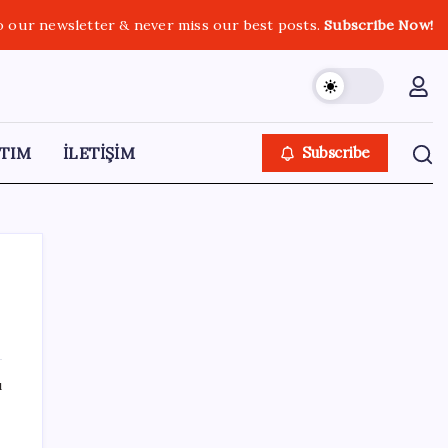
o our newsletter & never miss our best posts.
Subscribe Now!
TIM
İLETİŞİM
Subscribe
SON YAZILAR
ı
TBMM Adalet Komisyonu’nda ‘pislik’
tartışması: MHP’li Bülbül masaya yumruk