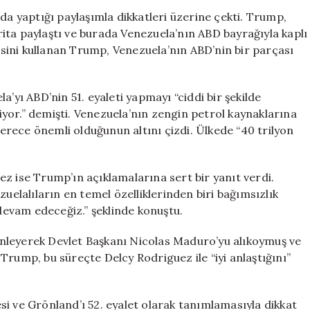
ABD’nin
 yaptığı paylaşımla dikkatleri üzerine çekti. Trump,
51.
ita paylaştı ve burada Venezuela’nın ABD bayrağıyla kaplı
Eyaleti
desini kullanan Trump, Venezuela’nın ABD’nin bir parçası
Olabilir
için
a’yı ABD’nin 51. eyaleti yapmayı “ciddi bir şekilde
yor.” demişti. Venezuela’nın zengin petrol kaynaklarına
rece önemli olduğunun altını çizdi. Ülkede “40 trilyon
z ise Trump’ın açıklamalarına sert bir yanıt verdi.
zuelalıların en temel özelliklerinden biri bağımsızlık
evam edeceğiz.” şeklinde konuştu.
nleyerek Devlet Başkanı Nicolas Maduro’yu alıkoymuş ve
Trump, bu süreçte Delcy Rodriguez ile “iyi anlaştığını”
i ve Grönland’ı 52. eyalet olarak tanımlamasıyla dikkat