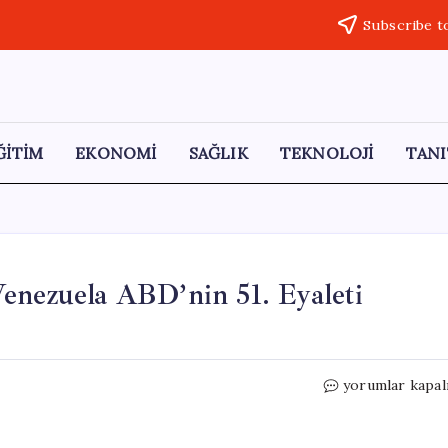
Subscribe t
ĞİTİM
EKONOMİ
SAĞLIK
TEKNOLOJİ
TANI
enezuela ABD’nin 51. Eyaleti
Trump’tan
yorumlar kapal
Şaşırtan
Açıklama:
Venezuela