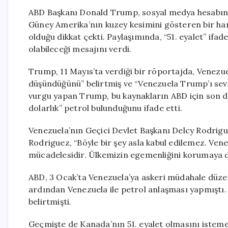
ABD Başkanı Donald Trump, sosyal medya hesabında
Güney Amerika’nın kuzey kesimini gösteren bir har
olduğu dikkat çekti. Paylaşımında, “51. eyalet” ifa
olabileceği mesajını verdi.
Trump, 11 Mayıs’ta verdiği bir röportajda, Venezuel
düşündüğünü” belirtmiş ve “Venezuela Trump’ı sevi
vurgu yapan Trump, bu kaynakların ABD için son de
dolarlık” petrol bulunduğunu ifade etti.
Venezuela’nın Geçici Devlet Başkanı Delcy Rodrigue
Rodriguez, “Böyle bir şey asla kabul edilemez. Vene
mücadelesidir. Ülkemizin egemenliğini korumaya d
ABD, 3 Ocak’ta Venezuela’ya askeri müdahale düze
ardından Venezuela ile petrol anlaşması yapmıştı. 
belirtmişti.
Geçmişte de Kanada’nın 51. eyalet olmasını istemes