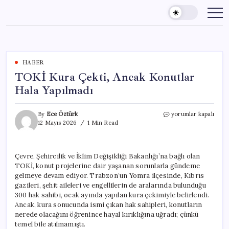
Skip
to
content
HABER
TOKİ Kura Çekti, Ancak Konutlar
Hala Yapılmadı
TOKİ
By
Ece Öztürk
yorumlar kapalı
Kura
12 Mayıs 2026
1 Min Read
Çekti,
Ancak
Konutlar
Çevre, Şehircilik ve İklim Değişikliği Bakanlığı’na bağlı olan
Hala
TOKİ, konut projelerine dair yaşanan sorunlarla gündeme
Yapılmadı
için
gelmeye devam ediyor. Trabzon’un Yomra ilçesinde, Kıbrıs
gazileri, şehit aileleri ve engellilerin de aralarında bulunduğu
300 hak sahibi, ocak ayında yapılan kura çekimiyle belirlendi.
Ancak, kura sonucunda ismi çıkan hak sahipleri, konutların
nerede olacağını öğrenince hayal kırıklığına uğradı; çünkü
temel bile atılmamıştı.