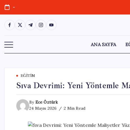
Skip
-
to
content
https://www.facebook.com/
https://twitter.com/
https://t.me/
https://www.instagram.com/
https://youtube.com/
ANA SAYFA
E
EĞITIM
Sıva Devrimi: Yeni Yöntemle Ma
By
Ece Öztürk
24 Mayıs 2026
2 Min Read