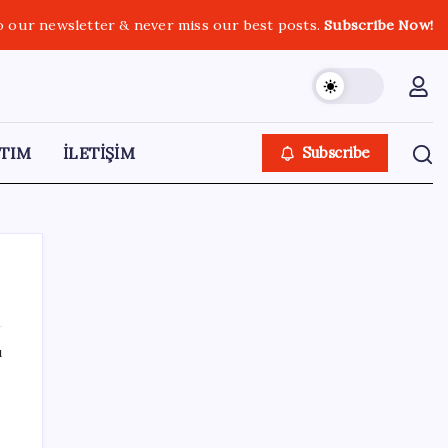
o our newsletter & never miss our best posts.
Subscribe Now!
TIM
İLETİŞİM
Subscribe
ı
SON YAZILAR
iOS 27 ile iPhone Kilit Ekranında Neler
Değişiyor?