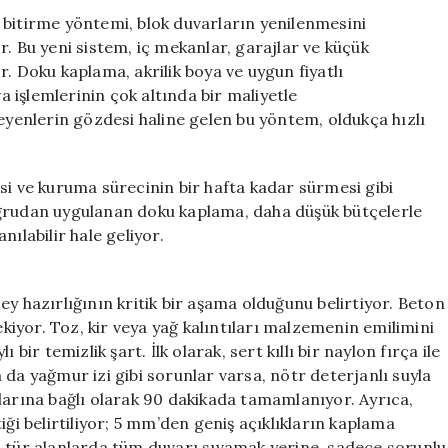
Yüzde
ir bitirme yöntemi, blok duvarların yenilenmesini
70
. Bu yeni sistem, iç mekanlar, garajlar ve küçük
Düşüyor
. Doku kaplama, akrilik boya ve uygun fiyatlı
için
işlemlerinin çok altında bir maliyetle
teyenlerin gözdesi haline gelen bu yöntem, oldukça hızlı
si ve kuruma sürecinin bir hafta kadar sürmesi gibi
oğrudan uygulanan doku kaplama, daha düşük bütçelerle
ılabilir hale geliyor.
y hazırlığının kritik bir aşama olduğunu belirtiyor. Beton
iyor. Toz, kir veya yağ kalıntıları malzemenin emilimini
bir temizlik şart. İlk olarak, sert kıllı bir naylon fırça ile
 da yağmur izi gibi sorunlar varsa, nötr deterjanlı suyla
larına bağlı olarak 90 dakikada tamamlanıyor. Ayrıca,
iği belirtiliyor; 5 mm’den geniş açıklıkların kaplama
u tür alanlarda tüm duvarı sıvamak yerine, sadece sorunlu