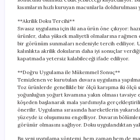
kısımların hızlı kuruyan macunlarla doldurulması y
**Akrilik Doku Tercihi**
Sıvasız uygulama için iki ana ürün öne çıkıyor: hazı
ürünler, daha yüksek maliyetli olmalarına rağmen 
bir görünüm sunmaları nedeniyle tercih ediliyor. 
kalınlıkta akrilik dokuların daha iyi sonuçlar verdi
kapatmada yetersiz kalabileceği ifade ediliyor.
**Doğru Uygulama ile Mükemmel Sonuç**
Temizlenen ve kurutulan duvara uygulama yapılma
Toz ürünlerde genellikle bir ölçü karışıma iki ölçü
yoğunluğun yoğurt kıvamına yakın olması tavsiye e
köşeden başlanarak mala yardımıyla gerçekleştirili
önerilir. Uygulama sırasında hareketlerin yukarıdan
yüzeyde iz oluşumunu engelliyor. Duvarın bölümler 
görünür olmasını sağlıyor. Doku uygulandıktan yakl
Bu yeni uygulama yöntemi, hem zaman hem de maliy