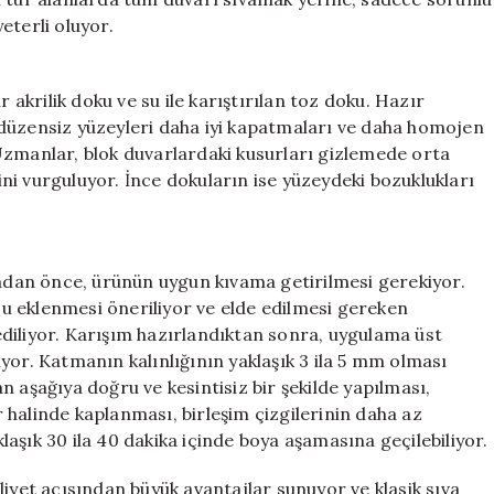
eterli oluyor.
r akrilik doku ve su ile karıştırılan toz doku. Hazır
düzensiz yüzeyleri daha iyi kapatmaları ve daha homojen
Uzmanlar, blok duvarlardaki kusurları gizlemede orta
ğini vurguluyor. İnce dokuların ise yüzeydeki bozuklukları
dan önce, ürünün uygun kıvama getirilmesi gerekiyor.
 su eklenmesi öneriliyor ve elde edilmesi gereken
diliyor. Karışım hazırlandıktan sonra, uygulama üst
yor. Katmanın kalınlığının yaklaşık 3 ila 5 mm olması
 aşağıya doğru ve kesintisiz bir şekilde yapılması,
halinde kaplanması, birleşim çizgilerinin daha az
aşık 30 ila 40 dakika içinde boya aşamasına geçilebiliyor.
et açısından büyük avantajlar sunuyor ve klasik sıva