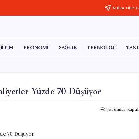
Subscribe t
ĞİTİM
EKONOMİ
SAĞLIK
TEKNOLOJİ
TANI
liyetler Yüzde 70 Düşüyor
Sıva
yorumlar kapal
Devrimi:
Yeni
Yöntemle
Maliyetler