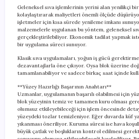
Geleneksel sıva işlemlerinin yerini alan yenilikçi b
kolaylaştırarak maliyetleri önemli ölçüde düşürüyor
işletmeler için kısa sürede yenileme imkanı sunuyor
malzemelerle uygulanan bu yöntem, geleneksel sıva 
gerçekleştirilebiliyor. Ekonomik tadilat yapmak is
bir uygulama süreci sunuyor.
Klasik sıva uygulamaları, yoğun iş gücü gerektirme
dezavantajlarla öne çıkıyor. Oysa blok üzerine d
tamamlanabiliyor ve sadece birkaç saat içinde kullan
**Yüzey Hazırlığı Başarının Anahtarı**
Uzmanlar, uygulamanın başarılı olabilmesi için yüze
blok yüzeyinin temiz ve tamamen kuru olması gerek
olumsuz etkileyebileceği için işlem öncesinde detaylı 
yüzeydeki tozlar temizleniyor. Eğer duvarda küf ya
yıkanması öneriliyor. Kuruma süresi ise hava koşul
büyük çatlak ve boşlukların kontrol edilmesi gerekt
sonucunu olumsuz etkileyebileceği kaydediliyor. B