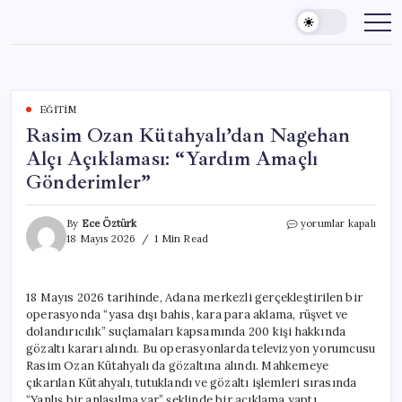
Skip
to
content
EĞITIM
Rasim Ozan Kütahyalı’dan Nagehan
Alçı Açıklaması: “Yardım Amaçlı
Gönderimler”
Rasim
By
Ece Öztürk
yorumlar kapalı
Ozan
18 Mayıs 2026
1 Min Read
Kütahyalı’dan
Nagehan
Alçı
18 Mayıs 2026 tarihinde, Adana merkezli gerçekleştirilen bir
Açıklaması:
operasyonda “yasa dışı bahis, kara para aklama, rüşvet ve
“Yardım
Amaçlı
dolandırıcılık” suçlamaları kapsamında 200 kişi hakkında
Gönderimler”
gözaltı kararı alındı. Bu operasyonlarda televizyon yorumcusu
için
Rasim Ozan Kütahyalı da gözaltına alındı. Mahkemeye
çıkarılan Kütahyalı, tutuklandı ve gözaltı işlemleri sırasında
“Yanlış bir anlaşılma var” şeklinde bir açıklama yaptı.