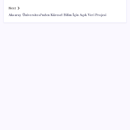
Next
Aksaray Üniversitesi’nden Küresel Bilim İçin Açık Veri Projesi
SON YAZILAR
TBMM Adalet Komisyonu’nda ‘pislik’ tartışması:
MHP’li Bülbül masaya yumruk attı, İYİ Partili vekilin
üzerine yürüdü
ABD’de tüketici kredileri beklentileri aştı
Tarihi borsa çöküşü: ‘Kaybedenler Kulübü’ siyasi parti
kuruyor!