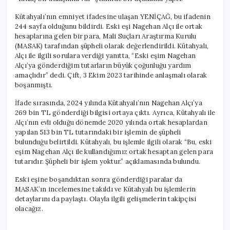
Kütahyalı’nın emniyet ifadesine ulaşan YENİÇAĞ, bu ifadenin
244 sayfa olduğunu bildirdi. Eski eşi Nagehan Alçı ile ortak
hesaplarına gelen bir para, Mali Suçları Araştırma Kurulu
(MASAK) tarafından şüpheli olarak değerlendirildi. Kütahyalı,
Alçı ile ilgili sorulara verdiği yanıtta, “Eski eşim Nagehan
Alçı’ya gönderdiğim tutarların büyük çoğunluğu yardım
amaçlıdır” dedi. Çift, 3 Ekim 2023 tarihinde anlaşmalı olarak
boşanmıştı.
İfade sırasında, 2024 yılında Kütahyalı’nın Nagehan Alçı’ya
269 bin TL gönderdiği bilgisi ortaya çıktı. Ayrıca, Kütahyalı ile
Alçı’nın evli olduğu dönemde 2020 yılında ortak hesaplardan
yapılan 513 bin TL tutarındaki bir işlemin de şüpheli
bulunduğu belirtildi. Kütahyalı, bu işlemle ilgili olarak “Bu, eski
eşim Nagehan Alçı ile kullandığımız ortak hesaptan gelen para
tutarıdır. Şüpheli bir işlem yoktur.” açıklamasında bulundu.
Eski eşine boşandıktan sonra gönderdiği paralar da
MASAK’ın incelemesine takıldı ve Kütahyalı bu işlemlerin
detaylarını da paylaştı. Olayla ilgili gelişmelerin takipçisi
olacağız.