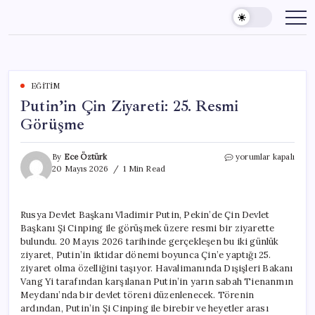
Skip
to
content
EĞITIM
Putin’in Çin Ziyareti: 25. Resmi
Görüşme
Putin’in
By
Ece Öztürk
yorumlar kapalı
Çin
20 Mayıs 2026
1 Min Read
Ziyareti:
25.
Resmi
Rusya Devlet Başkanı Vladimir Putin, Pekin’de Çin Devlet
Görüşme
Başkanı Şi Cinping ile görüşmek üzere resmi bir ziyarette
için
bulundu. 20 Mayıs 2026 tarihinde gerçekleşen bu iki günlük
ziyaret, Putin’in iktidar dönemi boyunca Çin’e yaptığı 25.
ziyaret olma özelliğini taşıyor. Havalimanında Dışişleri Bakanı
Vang Yi tarafından karşılanan Putin’in yarın sabah Tienanmın
Meydanı’nda bir devlet töreni düzenlenecek. Törenin
ardından, Putin’in Şi Cinping ile birebir ve heyetler arası