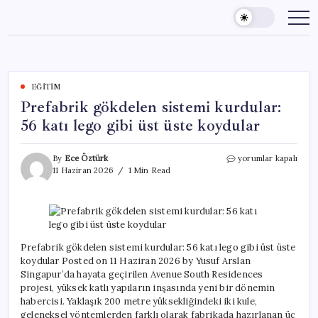
Skip
to
content
EĞITIM
Prefabrik gökdelen sistemi kurdular:
56 katı lego gibi üst üste koydular
Prefabrik
By
Ece Öztürk
yorumlar kapalı
gökdelen
11 Haziran 2026
1 Min Read
sistemi
kurdular:
56
katı
lego
gibi
Prefabrik gökdelen sistemi kurdular: 56 katı lego gibi üst üste
üst
koydular Posted on 11 Haziran 2026 by Yusuf Arslan
üste
Singapur’da hayata geçirilen Avenue South Residences
koydular
projesi, yüksek katlı yapıların inşasında yeni bir dönemin
için
habercisi. Yaklaşık 200 metre yüksekliğindeki iki kule,
geleneksel yöntemlerden farklı olarak fabrikada hazırlanan üç