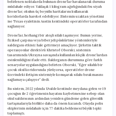
belirlenen noktalarda bulunan drone’lar havalanarak duruma
müdahale ediyor. Yaklaşık 1 kilogram ağırlığındaki bu siyah
drone’lar, okulun üç boyutlu haritalarını kullanarak
koridorlarda hareket edebiliyor. Sistemin uzaktan yönetimi
ise Texas eyaletinin Austin kentindeki operatörler tarafından
sağlanıyor.
Drone’lar, herhangi bir ateşli silah taşımıyor. Bunun yerine,
fiziksel çarpma veya biber jeli püskürtme yöntemleriyle
saldırganı etkisiz hale getirmeyi amaçlıyor. Şirketin taktik
operasyonlar direktörü Khristof Oborski, sistemin
tasarımında Ukrayna savaşında kullanılan küçük drone’lardan
esinlenildiğini ifade etti. Saldırganın durumuna göre farklı
senaryolar uygulandığını belirten Oborski, “Eğer silahlı bir
çocuk okul koridorunda yürüyorsa, operatörler drone
üzerindeki iletişim sistemiyle konuşarak silahı bırakmasını
sağlamaya çalışıyor” dedi.
Bu sistem, 2022 yılında Uvalde kentinde meydana gelen ve 19
çocuğun ile 2 öğretmenin hayatını kaybetmesine sebep olan
okul saldırısının ardından yeniden gündeme gelen güvenlik
tartışmalarıyla birlikte daha da önem kazandı. Olayda polis
ekiplerinin müdahale için 77 dakika beklemesi büyük tepki
toplamıştı.