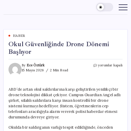
Skip
to
content
HABER
Okul Güvenliğinde Drone Dönemi
Başlıyor
Okul
By
Ece Öztürk
yorumlar kapalı
Güvenliğinde
15 Mayıs 2026
2 Min Read
Drone
Dönemi
Başlıyor
ABD’de artan okul saldırılarına karşı geliştirilen yenilikçi bir
için
drone teknolojisi dikkat çekiyor. Campus Guardian Angel adlı
şirket, silahlı saldırılara karşı insan kontrollü bir drone
sistemi kurmayı hedefliyor. Sistem, öğretmenlerin cep
telefonları aracılığıyla alarm vererek polisi haberdar etmesi
durumunda devreye giriyor.
Okulda bir saldırganın varlığı tespit edildiğinde, önceden