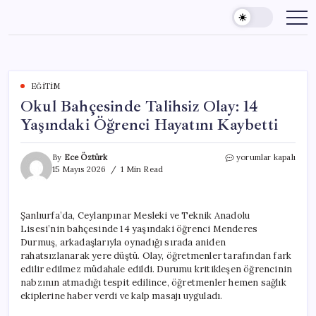
Skip
to
content
EĞITIM
Okul Bahçesinde Talihsiz Olay: 14
Yaşındaki Öğrenci Hayatını Kaybetti
Okul
By
Ece Öztürk
yorumlar kapalı
Bahçesinde
15 Mayıs 2026
1 Min Read
Talihsiz
Olay:
14
Şanlıurfa’da, Ceylanpınar Mesleki ve Teknik Anadolu
Yaşındaki
Lisesi’nin bahçesinde 14 yaşındaki öğrenci Menderes
Öğrenci
Hayatını
Durmuş, arkadaşlarıyla oynadığı sırada aniden
Kaybetti
rahatsızlanarak yere düştü. Olay, öğretmenler tarafından fark
için
edilir edilmez müdahale edildi. Durumu kritikleşen öğrencinin
nabzının atmadığı tespit edilince, öğretmenler hemen sağlık
ekiplerine haber verdi ve kalp masajı uyguladı.