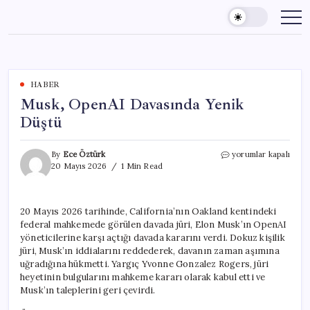
Skip
to
content
HABER
Musk, OpenAI Davasında Yenik
Düştü
Musk,
By
Ece Öztürk
yorumlar kapalı
OpenAI
20 Mayıs 2026
1 Min Read
Davasında
Yenik
Düştü
20 Mayıs 2026 tarihinde, California’nın Oakland kentindeki
için
federal mahkemede görülen davada jüri, Elon Musk’ın OpenAI
yöneticilerine karşı açtığı davada kararını verdi. Dokuz kişilik
jüri, Musk’ın iddialarını reddederek, davanın zaman aşımına
uğradığına hükmetti. Yargıç Yvonne Gonzalez Rogers, jüri
heyetinin bulgularını mahkeme kararı olarak kabul etti ve
Musk’ın taleplerini geri çevirdi.