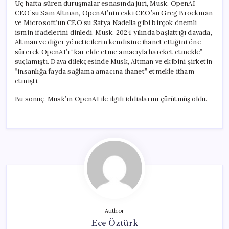
Üç hafta süren duruşmalar esnasında jüri, Musk, OpenAI
CEO’su Sam Altman, OpenAI’nin eski CEO’su Greg Brockman
ve Microsoft’un CEO’su Satya Nadella gibi birçok önemli
ismin ifadelerini dinledi. Musk, 2024 yılında başlattığı davada,
Altman ve diğer yöneticilerin kendisine ihanet ettiğini öne
sürerek OpenAI’ı “kar elde etme amacıyla hareket etmekle”
suçlamıştı. Dava dilekçesinde Musk, Altman ve ekibini şirketin
“insanlığa fayda sağlama amacına ihanet” etmekle itham
etmişti.
Bu sonuç, Musk’ın OpenAI ile ilgili iddialarını çürütmüş oldu.
Author
Ece Öztürk