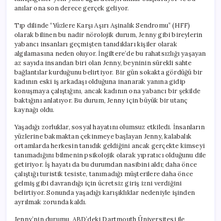
anılar ona son derece gerçek geliyor.
Tıp dilinde “Yüzlere Karşı Aşırı Aşinalık Sendromu” (HFF)
olarak bilinen bu nadir nörolojik durum, Jenny gibi bireylerin
yabancı insanları geçmişten tanıdıkları kişiler olarak
algılamasına neden oluyor. İngiltere’de bu rahatsızlığı yaşayan
az sayıda insandan biri olan Jenny, beyninin sürekli sahte
bağlantılar kurduğunu belirtiyor. Bir gün sokakta gördüğü bir
kadının eski iş arkadaşı olduğuna inanarak yanına gidip
konuşmaya çalıştığını, ancak kadının ona yabancı bir şekilde
baktığını anlatıyor. Bu durum, Jenny için büyük bir utanç
kaynağı oldu.
Yaşadığı zorluklar, sosyal hayatını olumsuz etkiledi. İnsanların
yüzlerine bakmaktan çekinmeye başlayan Jenny, kalabalık
ortamlarda herkesin tanıdık geldiğini ancak gerçekte kimseyi
tanımadığını bilmenin psikolojik olarak yıpratıcı olduğunu dile
getiriyor. İş hayatı da bu durumdan nasibini aldı; daha önce
çalıştığı turistik tesiste, tanımadığı müşterilere daha önce
gelmiş gibi davrandığı için ücretsiz giriş izni verdiğini
belirtiyor. Sonunda yaşadığı karışıklıklar nedeniyle işinden
ayrılmak zorunda kaldı.
Jenny’nin durumu, ABD’deki Dartmouth Üniversitesi ile