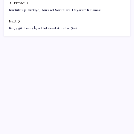
Previous
Kurtulmuş: Türkiye, Küresel Sorunlara Duyarsız Kalamaz
Next
Koçyiğit: Barış İçin Hukuksal Adımlar Şart
SON YAZILAR
Ordu’da fındık hasadı resmi olarak başladı
Bakan Kacır duyurdu: Temiz enerji girişimlerine 6,5
milyon TL destek!
Milyonlarca kişiyi ilgilendiriyor: Borç