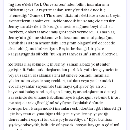
İngiltere’deki York Üniversitesi’nden bilim insanlarının
dikkatini çekti. Araştırmacılar, Jenny’ye daha önce hiç
izlemediği “Game of Thrones” dizisini izlettikten sonra beyin
aktivitelerini analiz etti. Beklenmedik bir sonuç elde ettiler;
Jenny karakterleri ilk kez görmesine rağmen beyin hafıza
merkezi, onları tanıyormuş gibi tepki veriyordu. Uzmanlar,
Jenny’nin görme sistemi ve hafızasının normal çalıştığını,
ancak iki sistem arasındaki iletişimin olağanüstü derecede
aktif olduğunu ifade ediyor. Beyin, herhangi bir yüzle
karşılaştığında sürekli “Bu kişiyi tanıyorsun” sinyali üretiyor.
Zorlukları aşabilmek için Jenny, zamanla bazı yöntemler
geliştirdi. Yakın arkadaşlarından parlak kıyafetler giymelerini
veya uzaktan el sallamalarını istemeye başladı. İnsanları
yüzlerinden ziyade saç renkleri, takıları veya yanlarındaki
evcil hayvanlar sayesinde tanımaya çalışıyor. Şu an bir
hayvanat bahçesinde çalışan Jenny, iş arkadaşlarının desteği
sayesinde durumunu kabullenmeye başladığını ve bunu bir tür
avantaj olarak gördüğünü söylüyor. Topluluk önünde
konuşurken, karşısındaki insanları eski dostları gibi hissettiği
için heyecan duymadığını dile getiriyor. Jenny, yaşadığı
deneyimleri esprili bir dille şöyle özetliyor: “Eğer bu hissi
şişeleyebilseydik, belki de dünyadaki sosyal kaygının çözümü