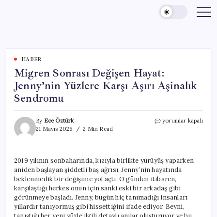
Skip
to
content
HABER
Migren Sonrası Değişen Hayat:
Jenny’nin Yüzlere Karşı Aşırı Aşinalık
Sendromu
Migren
By
Ece Öztürk
yorumlar kapalı
Sonrası
21 Mayıs 2026
2 Min Read
Değişen
Hayat:
Jenny’nin
2019 yılının sonbaharında, kızıyla birlikte yürüyüş yaparken
Yüzlere
aniden başlayan şiddetli baş ağrısı, Jenny’nin hayatında
Karşı
Aşırı
beklenmedik bir değişime yol açtı. O günden itibaren,
Aşinalık
karşılaştığı herkes onun için sanki eski bir arkadaş gibi
Sendromu
görünmeye başladı. Jenny, bugün hiç tanımadığı insanları
için
yıllardır tanıyormuş gibi hissettiğini ifade ediyor. Beyni,
tanıştığı her yeni yüzle ilgili detaylı anılar oluşturuyor ve bu