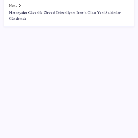
Next
Netanyahu Güvenlik Zirvesi Düzenliyor: İran’a Olası Yeni Saldırılar
Gündemde
SON YAZILAR
Tarihi borsa çöküşü: ‘Kaybedenler Kulübü’ siyasi parti
kuruyor!
Hazine nakit gerçekleşmeleri 395,7 milyar TL açık
verdi
ASELSAN, Avrupa’nın En Büyük Hava Savunma Tesisi