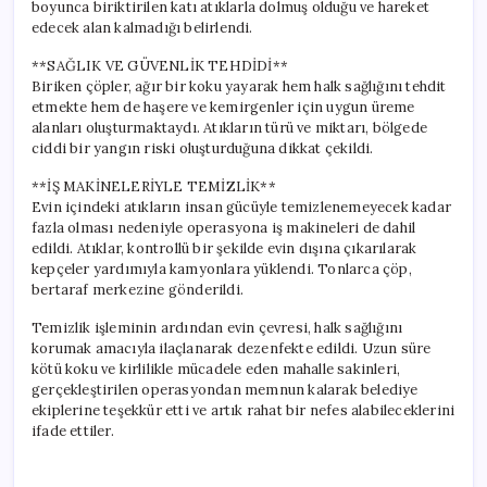
boyunca biriktirilen katı atıklarla dolmuş olduğu ve hareket
edecek alan kalmadığı belirlendi.
**SAĞLIK VE GÜVENLİK TEHDİDİ**
Biriken çöpler, ağır bir koku yayarak hem halk sağlığını tehdit
etmekte hem de haşere ve kemirgenler için uygun üreme
alanları oluşturmaktaydı. Atıkların türü ve miktarı, bölgede
ciddi bir yangın riski oluşturduğuna dikkat çekildi.
**İŞ MAKİNELERİYLE TEMİZLİK**
Evin içindeki atıkların insan gücüyle temizlenemeyecek kadar
fazla olması nedeniyle operasyona iş makineleri de dahil
edildi. Atıklar, kontrollü bir şekilde evin dışına çıkarılarak
kepçeler yardımıyla kamyonlara yüklendi. Tonlarca çöp,
bertaraf merkezine gönderildi.
Temizlik işleminin ardından evin çevresi, halk sağlığını
korumak amacıyla ilaçlanarak dezenfekte edildi. Uzun süre
kötü koku ve kirlilikle mücadele eden mahalle sakinleri,
gerçekleştirilen operasyondan memnun kalarak belediye
ekiplerine teşekkür etti ve artık rahat bir nefes alabileceklerini
ifade ettiler.