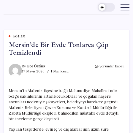
Skip
to
content
EĞITIM
Mersin’de Bir Evde Tonlarca Çöp
Temizlendi
Mersin’de
By
Ece Öztürk
yorumlar kapalı
Bir
17 Mayıs 2026
1 Min Read
Evde
Tonlarca
Çöp
Mersin’in Akdeniz ilçesine bağlı Mahmudiye Mahallesi’nde,
Temizlendi
bölge sakinlerinin artan kötü kokular ve çoğalan haşere
için
sorunları nedeniyle şikayetleri, belediyeyi harekete geçirdi.
Akdeniz Belediyesi Çevre Koruma ve Kontrol Müdürlüğü ile
Zabıta Müdürlüğü ekipleri, bahsedilen müstakil evde detaylı
bir inceleme gerçekleştirdi.
Yapılan tespitlerde, evin iç ve dış alanlarının uzun süre