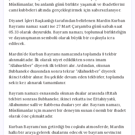
Müslümanlar, bu anlamlı günü birlikte yaşamak ve ibadetlerini
cami kubbeleri altında gerçekleştirmek için sabırsızlanıyor.
Diyanet İşleri Başkanlığı tarafından belirlenen Mardin Kurban
Bayramı namaz saati ise 27 Mart Çarşamba günü sabah saat
05.33 olarak duyuruldu. Bayram namazı, toplumsal birlikteliğin
ve dayanışmanın sembolü olarak büyük bir coşkuyla icra
edilecek.
Mardin’de Kurban Bayramı namazında toplamda 8 tekbir
alınmaktadır. İlk olarak niyet edildikten sonra imam
“Allahuekber” diyerek ilk tekbiri alır. Ardından, okunan
Subhaneke duasından sonra tekrar “Allahuekber” diyerek
ikinci tekbir alınır. Bu şekilde devam eden tekbirler, toplamda
sekiz kez alınarak tamamlanır.
Bayram namazı esnasında okunan dualar arasında iftitah
tekbiri sonrası Subhaneke, ikinci rekatta ise Ettahiyyatü,
Allahumme salli ve Rabbena duaları yer alır. Bayram namazı,
Müslümanlar için manevi bir deneyim sunan önemli bir ibadet
olarak öne çıkmaktadır.
Kurban Bayramı’nın getirdiği bu coşkulu atmosferde, Mardin
halkı bir araya gelerek dualarını edecek ve bayram sevincini