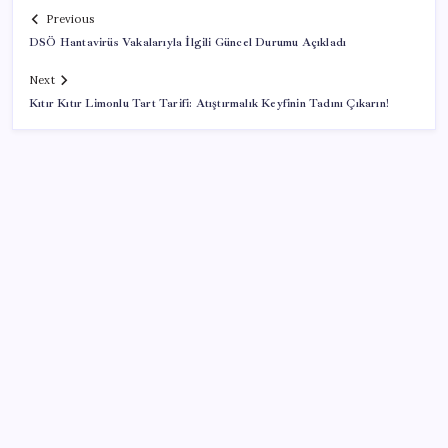
Previous
DSÖ Hantavirüs Vakalarıyla İlgili Güncel Durumu Açıkladı
Next
Kıtır Kıtır Limonlu Tart Tarifi: Atıştırmalık Keyfinin Tadını Çıkarın!
SON YAZILAR
Temmuz’da yabancının en çok alım satım yaptığı
hisseler
Erdoğan’dan AKP teşkilatına ‘süreç’ talimatı: ‘Genel
af yok, kişiye özel statü yok, bunu anlatın’