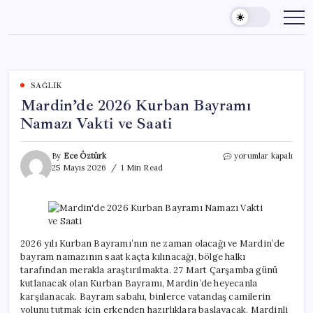
Skip
to
content
SAĞLIK
Mardin’de 2026 Kurban Bayramı
Namazı Vakti ve Saati
Mardin’de
By
Ece Öztürk
yorumlar kapalı
2026
25 Mayıs 2026
1 Min Read
Kurban
Bayramı
Namazı
Vakti
ve
Saati
2026 yılı Kurban Bayramı’nın ne zaman olacağı ve Mardin’de
için
bayram namazının saat kaçta kılınacağı, bölge halkı
tarafından merakla araştırılmakta. 27 Mart Çarşamba günü
kutlanacak olan Kurban Bayramı, Mardin’de heyecanla
karşılanacak. Bayram sabahı, binlerce vatandaş camilerin
yolunu tutmak için erkenden hazırlıklara başlayacak. Mardinli