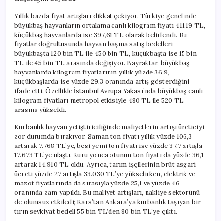
Yıllık bazda fiyat artışları dikkat çekiyor. Türkiye genelinde
büyükbaş hayvanların ortalama canlı kilogram fiyatı 411,19 TL,
küçükbaş hayvanlarda ise 397,61 TL olarak belirlendi. Bu
fiyatlar doğrultusunda hayvan başına satış bedelleri
büyükbaşta 120 bin TL ile 450 bin TL, küçükbaşta ise 15 bin
TL ile 45 bin TL arasında değişiyor. Bayraktar, büyükbaş
hayvanlarda kilogram fiyatlarının yıllık yüzde 36,9,
küçükbaşlarda ise yüzde 29,3 oranında artış gösterdiğini
ifade etti. Özellikle İstanbul Avrupa Yakası’nda büyükbaş canlı
kilogram fiyatları metropol etkisiyle 480 TL ile 520 TL
arasına yükseldi.
Kurbanlık hayvan yetiştiriciliğinde maliyetlerin artışı üreticiyi
zor durumda bırakıyor. Saman ton fiyatı yıllık yüzde 106,3
artarak 7.768 TL’ye, besi yemi ton fiyatı ise yüzde 37,7 artışla
17.673 TL’ye ulaştı. Kuru yonca otunun ton fiyatı da yüzde 36,1
artarak 14.910 TL oldu. Ayrıca, tarım işçilerinin brüt asgari
ücreti yüzde 27 artışla 33.030 TL’ye yükselirken, elektrik ve
mazot fiyatlarında da sırasıyla yüzde 25,1 ve yüzde 46
oranında zam yapıldı. Bu maliyet artışları, nakliye sektörünü
de olumsuz etkiledi; Kars’tan Ankara’ya kurbanlık taşıyan bir
tırın sevkiyat bedeli 55 bin TL’den 80 bin TL’ye çıktı.