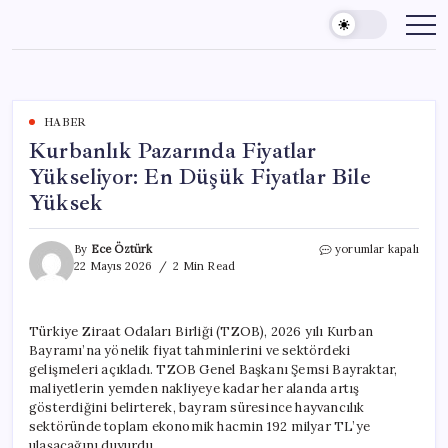
Skip
to
content
HABER
Kurbanlık Pazarında Fiyatlar
Yükseliyor: En Düşük Fiyatlar Bile
Yüksek
Kurbanlık
By
Ece Öztürk
yorumlar kapalı
Pazarında
22 Mayıs 2026
2 Min Read
Fiyatlar
Yükseliyor:
En
Türkiye Ziraat Odaları Birliği (TZOB), 2026 yılı Kurban
Düşük
Bayramı’na yönelik fiyat tahminlerini ve sektördeki
Fiyatlar
Bile
gelişmeleri açıkladı. TZOB Genel Başkanı Şemsi Bayraktar,
Yüksek
maliyetlerin yemden nakliyeye kadar her alanda artış
için
gösterdiğini belirterek, bayram süresince hayvancılık
sektöründe toplam ekonomik hacmin 192 milyar TL’ye
ulaşacağını duyurdu.