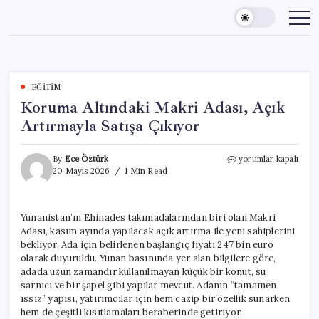
Skip
to
content
EĞITIM
Koruma Altındaki Makri Adası, Açık
Artırmayla Satışa Çıkıyor
Koruma
By
Ece Öztürk
yorumlar kapalı
Altındaki
20 Mayıs 2026
1 Min Read
Makri
Adası,
Açık
Yunanistan’ın Ehinades takımadalarından biri olan Makri
Artırmayla
Adası, kasım ayında yapılacak açık artırma ile yeni sahiplerini
Satışa
Çıkıyor
bekliyor. Ada için belirlenen başlangıç fiyatı 247 bin euro
için
olarak duyuruldu. Yunan basınında yer alan bilgilere göre,
adada uzun zamandır kullanılmayan küçük bir konut, su
sarnıcı ve bir şapel gibi yapılar mevcut. Adanın “tamamen
ıssız” yapısı, yatırımcılar için hem cazip bir özellik sunarken
hem de çeşitli kısıtlamaları beraberinde getiriyor.