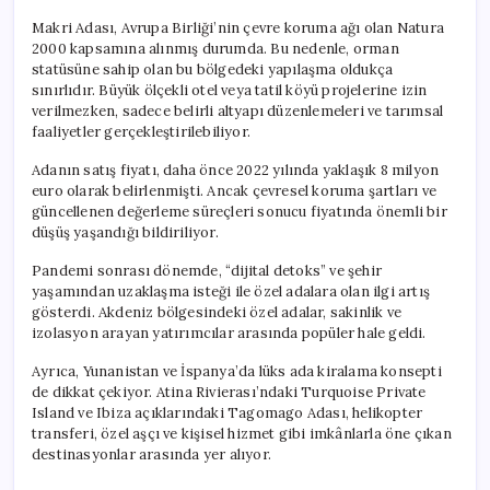
Makri Adası, Avrupa Birliği’nin çevre koruma ağı olan Natura
2000 kapsamına alınmış durumda. Bu nedenle, orman
statüsüne sahip olan bu bölgedeki yapılaşma oldukça
sınırlıdır. Büyük ölçekli otel veya tatil köyü projelerine izin
verilmezken, sadece belirli altyapı düzenlemeleri ve tarımsal
faaliyetler gerçekleştirilebiliyor.
Adanın satış fiyatı, daha önce 2022 yılında yaklaşık 8 milyon
euro olarak belirlenmişti. Ancak çevresel koruma şartları ve
güncellenen değerleme süreçleri sonucu fiyatında önemli bir
düşüş yaşandığı bildiriliyor.
Pandemi sonrası dönemde, “dijital detoks” ve şehir
yaşamından uzaklaşma isteği ile özel adalara olan ilgi artış
gösterdi. Akdeniz bölgesindeki özel adalar, sakinlik ve
izolasyon arayan yatırımcılar arasında popüler hale geldi.
Ayrıca, Yunanistan ve İspanya’da lüks ada kiralama konsepti
de dikkat çekiyor. Atina Rivierası’ndaki Turquoise Private
Island ve Ibiza açıklarındaki Tagomago Adası, helikopter
transferi, özel aşçı ve kişisel hizmet gibi imkânlarla öne çıkan
destinasyonlar arasında yer alıyor.