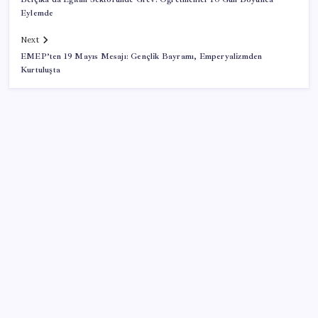
Eylemde
Next
EMEP’ten 19 Mayıs Mesajı: Gençlik Bayramı, Emperyalizmden
Kurtuluşta
SON YAZILAR
TBMM Adalet Komisyonu’nda ‘pislik’ tartışması:
MHP’li Bülbül masaya yumruk attı, İYİ Partili vekilin
üzerine yürüdü
ABD’de tüketici kredileri beklentileri aştı