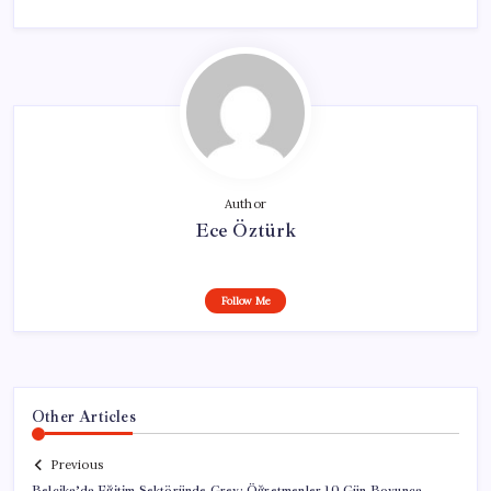
Author
Ece Öztürk
Follow Me
Other Articles
Previous
Belçika’da Eğitim Sektöründe Grev: Öğretmenler 10 Gün Boyunca