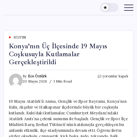
Skip
to
content
EĞITIM
Konya’nın Üç İlçesinde 19 Mayıs
Coşkusuyla Kutlamalar
Gerçekleştirildi
Konya’nın
By
Ece Öztürk
yorumlar kapalı
Üç
20 Mayıs 2026
1 Min Read
İlçesinde
19
Mayıs
19 Mayıs Atatürk’ü Anma, Gençlik ve Spor Bayramı, Konya’nın
Coşkusuyla
Kulu, Akşehir ve Halkapınar ilçelerinde büyük bir coşkuyla
Kutlamalar
Gerçekleştirildi
kutlandı. Kulu’daki kutlamalar, Cumhuriyet Meydanı’ndaki
için
Atatürk Anıtı’na çelenk sunumu ile başladı. Gençlik ve Spor İlçe
Müdürü Barış Serhat Tütüncü’nün katılımıyla gerçekleşen bu
anlamlı etkinlik, ilçe stadyumunda devam etti. Öğrencilerin
şiirler okuduğu, cimnastik, kick boks, judo, tekvando, halk