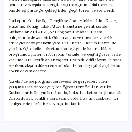
oyunları ve koşuların sergilendiği program, ödül töreni ve
bando eşliğinde gerçekleştirilen geçit töreni ile sona erdi.
Halkapınar’da ise İlçe Gençlik ve Spor Müdürü Hilmi Keser,
Hükümet Konağı’ndaki Atatürk Büstü’ne çelenk sundu.
Kutlamalar, Arif Arık Çok Programlı Anadolu Lisesi
bahçesinde devam etti. Günün anlam ve önemine yönelik
etkileyici konuşmaların yanı sıra Kur’an-ı Kerim tilaveti de
yapıldı. Öğrenciler, öğretmenleri eşliğinde hazırladıkları
programda şiirler, oratoryolar, türküler ve çeşitli gösterilerle
katılımcılara keyifli anlar yaşattı. Etkinlik, ödül töreni ile sona
ererken, akşam düzenlenecek olan fener alayı yürüyüşü ile bu
coşku devam edecek.
Akşehir’de ise program çerçevesinde gerçekleştirilen
yarışmalarda dereceye giren öğrencilere ödülleri verildi.
Kutlamalar, halk oyunları, bando, boks, basketbol ve jimnastik
gösterileri ile renkli anlara sahne oldu. Bayram coşkusu, her
üç ilçede de büyük bir sevinçle kutlandı.