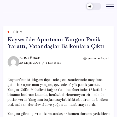
Skip
to
content
EĞITIM
Kayseri’de Apartman Yangını Panik
Yarattı, Vatandaşlar Balkonlara Çıktı
Kayseri’de
By
Ece Öztürk
yorumlar kapalı
Apartman
20 Mayıs 2026
1 Min Read
Yangını
Panik
Yarattı,
Kayseri’nin Melikgazi ilçesinde gece saatlerinde meydana
Vatandaşlar
gelen bir apartman yangını, çevrede büyük panik yarattı.
Balkonlara
Çıktı
Yangın, Gülük Mahallesi Bağlar Caddesi üzerindeki 5 katlı bir
için
binanın bodrum katında, henüz belirlenemeyen bir nedenle
patlak verdi. Yangının başlamasıyla birlikte bodrumda biriken
atık malzemeler alev aldı ve yoğun duman binayı sardı.
Yangını gören çevredeki vatandaşlar hemen durumu yetkililere