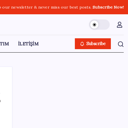
o our newsletter & never miss our best posts.
Subscribe Now!
TIM
İLETİŞİM
Subscribe
ı
SON YAZILAR
KKM bakiyesi düşüşünü sürdürdü: Son
haftada 34 milyon lira azaldı