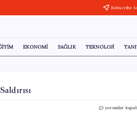
Subscribe t
ĞİTİM
EKONOMİ
SAĞLIK
TEKNOLOJİ
TANI
aldırısı
İran’dan
yorumlar kapal
ABD
5.
Filosuna
İHA