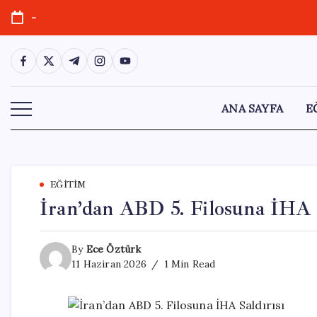
Skip
-
to
content
https://www.facebook.com/
https://twitter.com/
https://t.me/
https://www.instagram.com/
https://youtube.com/
ANA SAYFA
E
EĞITIM
İran’dan ABD 5. Filosuna İHA S
By
Ece Öztürk
11 Haziran 2026
1 Min Read