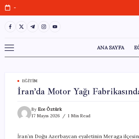
Skip
-
to
content
https://www.facebook.com/
https://twitter.com/
https://t.me/
https://www.instagram.com/
https://youtube.com/
ANA SAYFA
E
EĞITIM
İran’da Motor Yağı Fabrikasında
By
Ece Öztürk
17 Mayıs 2026
1 Min Read
İran’ın Doğu Azerbaycan eyaletinin Meraga ilçesi