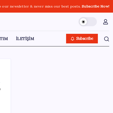
o our newsletter & never miss our best posts.
Subscribe Now!
TIM
İLETİŞİM
Subscribe
ı
SON YAZILAR
TBMM Adalet Komisyonu’nda ‘pislik’
tartışması: MHP’li Bülbül masaya yumruk