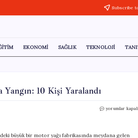
Subscribe t
ĞİTİM
EKONOMİ
SAĞLIK
TEKNOLOJİ
TANI
 Yangın: 10 Kişi Yaralandı
İran’da
yorumlar kapal
Motor
Yağı
Fabrikasında
Yangın:
ndeki büyük bir motor yağı fabrikasında meydana gelen