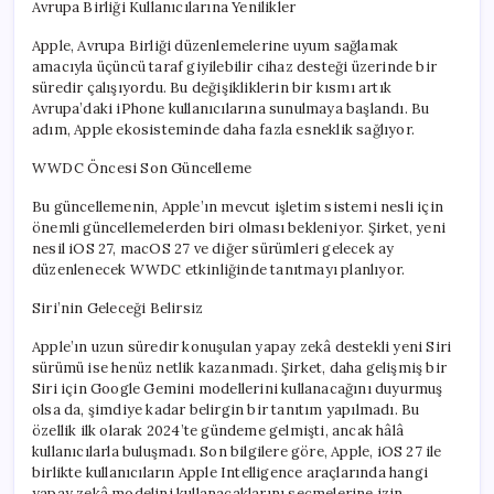
Avrupa Birliği Kullanıcılarına Yenilikler
Apple, Avrupa Birliği düzenlemelerine uyum sağlamak
amacıyla üçüncü taraf giyilebilir cihaz desteği üzerinde bir
süredir çalışıyordu. Bu değişikliklerin bir kısmı artık
Avrupa’daki iPhone kullanıcılarına sunulmaya başlandı. Bu
adım, Apple ekosisteminde daha fazla esneklik sağlıyor.
WWDC Öncesi Son Güncelleme
Bu güncellemenin, Apple’ın mevcut işletim sistemi nesli için
önemli güncellemelerden biri olması bekleniyor. Şirket, yeni
nesil iOS 27, macOS 27 ve diğer sürümleri gelecek ay
düzenlenecek WWDC etkinliğinde tanıtmayı planlıyor.
Siri’nin Geleceği Belirsiz
Apple’ın uzun süredir konuşulan yapay zekâ destekli yeni Siri
sürümü ise henüz netlik kazanmadı. Şirket, daha gelişmiş bir
Siri için Google Gemini modellerini kullanacağını duyurmuş
olsa da, şimdiye kadar belirgin bir tanıtım yapılmadı. Bu
özellik ilk olarak 2024’te gündeme gelmişti, ancak hâlâ
kullanıcılarla buluşmadı. Son bilgilere göre, Apple, iOS 27 ile
birlikte kullanıcıların Apple Intelligence araçlarında hangi
yapay zekâ modelini kullanacaklarını seçmelerine izin