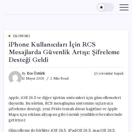
Skip
to
content
EKONOMI
iPhone Kullanıcıları İçin RCS
Mesajlarda Güvenlik Artışı: Şifreleme
Desteği Geldi
iPhone
By
Ece Öztürk
yorumlar kapalı
Kullanıcıları
12 Mayıs 2026
2 Min Read
İçin
RCS
Mesajlarda
Apple, iOS 26.5 ve diğer işletim sistemleri için güncellemeleri
Güvenlik
duyurdu. Bu sürüm, RCS mesajlaşma sistemine uçtan uca
Artışı:
Şifreleme
şifreleme desteği, yeni Pride temalı duvar kağıtları ve Apple
Desteği
Maps için reklam altyapısı gibi önemli yenilikleri beraberinde
Geldi
getiriyor.
için
Güncelleme ile birlikte iOS 26.5, iPadOS 26.5, macOS 26.5,