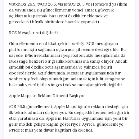
watchOS 26.5, tvOS 26.5, visionOS 26.5 ve HomePod yazılımı
da yayınlandı. Bu güncellemenin temel amacı, güvenlik
açıklarını kapatmak, bazı yeni özellikler eklemek ve
gelecekteki büyük sürümlere hazırlık yapmaktı.
RCS Mesajlar Artık Şifreli
Güncellemenin en dikkat çekici özelliği, RCS mesajlaşma
platformu için sağlanan uçtan uca şifreleme desteği oldu. Bu
sayede, iPhone kullanıcıları yeşil baloncuklu mesajlarında da
iMessage benzeri bir gizlilik korumasına sahip oluyor. Ancak
şimdilik bu özellik beta aşamasında ve yalnızca belirli
operatörlerde aktif durumda. Mesajlar uygulamasında bir
sohbetin şifreli olup olmadığını anlamak için kilit simgesine
bakmak yeterli; kilit simgesi yoksa mesajlar şifreli değildir.
Apple Maps’te Reklam Dönemi Başlıyor
iOS 26.5 güncellemesi, Apple Maps içinde reklam desteği için
ilk teknik adımları da içeriyor. Bu değişiklik hemen belirgin bir
etki yaratmasa da, Apple’ın Haritalar uygulaması için yeni bir
gelir modeli geliştirdiğini gösteriyor. Ayrıca, güncellemeye
Pride temalı yeni duvar kağıtları da eklendi.