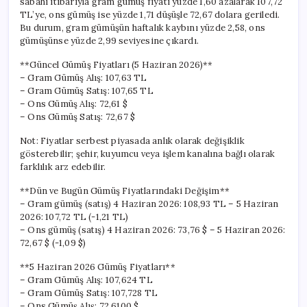
sabahı itibarıyla gram gümüş fiyatı yüzde 1,60 azalarak 107,72
TL’ye, ons gümüş ise yüzde 1,71 düşüşle 72,67 dolara geriledi.
Bu durum, gram gümüşün haftalık kaybını yüzde 2,58, ons
gümüşünse yüzde 2,99 seviyesine çıkardı.
**Güncel Gümüş Fiyatları (5 Haziran 2026)**
– Gram Gümüş Alış: 107,63 TL
– Gram Gümüş Satış: 107,65 TL
– Ons Gümüş Alış: 72,61 $
– Ons Gümüş Satış: 72,67 $
Not: Fiyatlar serbest piyasada anlık olarak değişiklik
gösterebilir; şehir, kuyumcu veya işlem kanalına bağlı olarak
farklılık arz edebilir.
**Dün ve Bugün Gümüş Fiyatlarındaki Değişim**
– Gram gümüş (satış) 4 Haziran 2026: 108,93 TL – 5 Haziran
2026: 107,72 TL (-1,21 TL)
– Ons gümüş (satış) 4 Haziran 2026: 73,76 $ – 5 Haziran 2026:
72,67 $ (-1,09 $)
**5 Haziran 2026 Gümüş Fiyatları**
– Gram Gümüş Alış: 107,624 TL
– Gram Gümüş Satış: 107,728 TL
– Ons Gümüş Alış: 72,6100 $