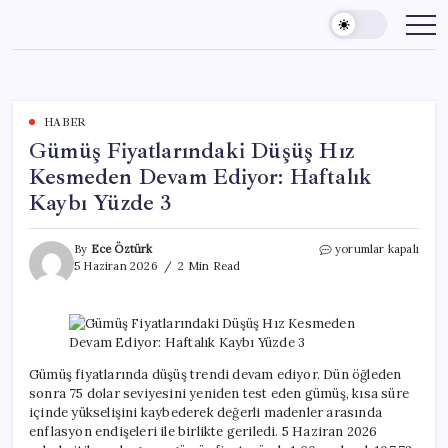
Skip
to
content
HABER
Gümüş Fiyatlarındaki Düşüş Hız
Kesmeden Devam Ediyor: Haftalık
Kaybı Yüzde 3
Gümüş
By
Ece Öztürk
yorumlar kapalı
Fiyatlarındaki
5 Haziran 2026
2 Min Read
Düşüş
Hız
Kesmeden
Devam
Ediyor:
Haftalık
Gümüş fiyatlarında düşüş trendi devam ediyor. Dün öğleden
Kaybı
sonra 75 dolar seviyesini yeniden test eden gümüş, kısa süre
Yüzde
içinde yükselişini kaybederek değerli madenler arasında
3
enflasyon endişeleri ile birlikte geriledi. 5 Haziran 2026
için