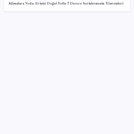
Klimalara Veda: Evinizi Doğal Yolla 7 Derece Serinletmenin Yöntemleri
SON YAZILAR
iOS 27 ile iPhone Kilit Ekranında Neler Değişiyor?
Dev otomotiv fabrikası için şehir inşa ettiler: Tek
başına dünyaya yetiyor
Huawei FreeClip 2 S Satışa Sunuldu: İşte Fiyatı
Otomotiv devlerinde deprem: 500 yönetici işsiz kaldı
Bilezik alanlar battı! Mart’ta 84 bin TL’ye satılan
bilezik şimdi 62 bin TL’ye düştü