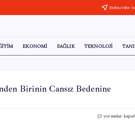
Subscribe t
ĞİTİM
EKONOMİ
SAĞLIK
TEKNOLOJİ
TANI
nden Birinin Cansız Bedenine
Fas’ta
yorumlar kapal
Kaybolan
ABD
Askerlerinden