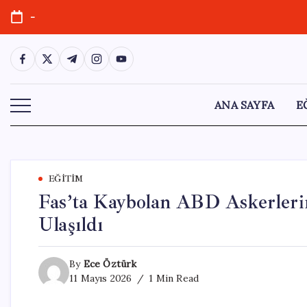
Skip
-
to
content
https://www.facebook.com/
https://twitter.com/
https://t.me/
https://www.instagram.com/
https://youtube.com/
ANA SAYFA
E
EĞITIM
Fas’ta Kaybolan ABD Askerleri
Ulaşıldı
By
Ece Öztürk
11 Mayıs 2026
1 Min Read