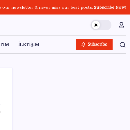
o our newsletter & never miss our best posts.
Subscribe Now!
TIM
İLETİŞİM
Subscribe
SON YAZILAR
ı
iOS 27 ile iPhone Kilit Ekranında Neler
Değişiyor?