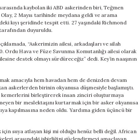
Birinin
ı sırasında kaybolan iki ABD askerinden biri, Teğmen
Cansız
 Olay, 2 Mayıs tarihinde meydana geldi ve arama
Bedenine
eki kıyı şeridinde tespit etti. 27 yaşındaki Richmond
Ulaşıldı
tarafından duyuruldu.
için
klamada, “Askerimizin ailesi, arkadaşları ve silah
. 10. Ordu Hava ve Füze Savunma Komutanlığı ailesi olarak
lesine destek olmayı sürdüreceğiz” dedi. Key’in naaşının
bulmak amacıyla hem havadan hem de denizden devam
ıkan askerlerden birinin okyanusa düşmesiyle başlamıştı.
 kemerlerini birleştirerek insan zinciri oluşturmaya
meyen bir meslektaşını kurtarmak için bir asker okyanusa
ntıya kapılmasına neden oldu. Yardıma giden üçüncü bir
çin suya atlayan kişi mi olduğu henüz belli değil. African
keleri arasındaki işbirliğini güçlendirmeyi amaçlayan