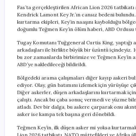
Fas’ta gerçekleştirilen African Lion 2026 tatbikat
Kendrick Lamont Key Jr.’ın cansız bedeni bulundu.
kurtarma ekipleri, Key’in naaşını kaybolduğu bölged
doğumlu Teğmen Key’in ölüm haberi, ABD Ordusu 
Tugay Komutanı Tuğgeneral Curtis King, yaptığı açı
arkadaşları ile birlikte büyük bir üzüntü içindeyiz
bu zor zamanlarda birbirimize ve Teğmen Key’in ai
ABD’ye nakledileceği bildirildi.
Bölgedeki arama çalışmaları diğer kayıp askeri 
ediyor. Olay, gün batımını izlemek için yürüyüşe ç
Diğer askerler, düşen arkadaşlarını kurtarmak için
çalıştı. Ancak bu çaba sonuç vermedi ve yüzme bil
atladı. Dev bir dalga, bu askere çarparak onu akı
asker ise kampa tek başına geri dönebildi.
Teğmen Key’in, ilk düşen asker mi yoksa kurtarmak i
Lion 2026 tatbikatı, NATO müttefikleri ve Afrika ül