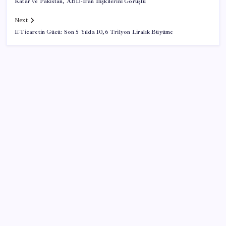
Katar ve Pakistan, ABD-İran İlişkilerini Görüştü
Next
E-Ticaretin Gücü: Son 5 Yılda 10,6 Trilyon Liralık Büyüme
SON YAZILAR
TBMM Adalet Komisyonu’nda ‘pislik’ tartışması:
MHP’li Bülbül masaya yumruk attı, İYİ Partili vekilin
üzerine yürüdü
ABD’de tüketici kredileri beklentileri aştı
Tarihi borsa çöküşü: ‘Kaybedenler Kulübü’ siyasi parti