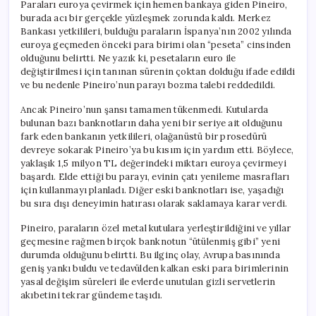
Paraları euroya çevirmek için hemen bankaya giden Pineiro,
burada acı bir gerçekle yüzleşmek zorunda kaldı. Merkez
Bankası yetkilileri, bulduğu paraların İspanya’nın 2002 yılında
euroya geçmeden önceki para birimi olan “peseta” cinsinden
olduğunu belirtti. Ne yazık ki, pesetaların euro ile
değiştirilmesi için tanınan sürenin çoktan dolduğu ifade edildi
ve bu nedenle Pineiro’nun parayı bozma talebi reddedildi.
Ancak Pineiro’nun şansı tamamen tükenmedi. Kutularda
bulunan bazı banknotların daha yeni bir seriye ait olduğunu
fark eden bankanın yetkilileri, olağanüstü bir prosedürü
devreye sokarak Pineiro’ya bu kısım için yardım etti. Böylece,
yaklaşık 1,5 milyon TL değerindeki miktarı euroya çevirmeyi
başardı. Elde ettiği bu parayı, evinin çatı yenileme masrafları
için kullanmayı planladı. Diğer eski banknotları ise, yaşadığı
bu sıra dışı deneyimin hatırası olarak saklamaya karar verdi.
Pineiro, paraların özel metal kutulara yerleştirildiğini ve yıllar
geçmesine rağmen birçok banknotun “ütülenmiş gibi” yeni
durumda olduğunu belirtti. Bu ilginç olay, Avrupa basınında
geniş yankı buldu ve tedavülden kalkan eski para birimlerinin
yasal değişim süreleri ile evlerde unutulan gizli servetlerin
akıbetini tekrar gündeme taşıdı.