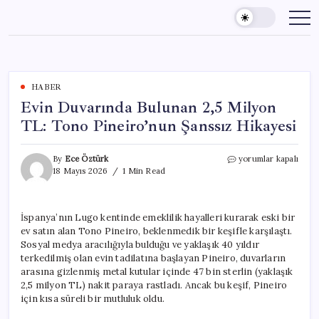
Skip
to
content
HABER
Evin Duvarında Bulunan 2,5 Milyon
TL: Tono Pineiro’nun Şanssız Hikayesi
Evin
By
Ece Öztürk
yorumlar kapalı
Duvarında
18 Mayıs 2026
1 Min Read
Bulunan
2,5
Milyon
İspanya’nın Lugo kentinde emeklilik hayalleri kurarak eski bir
TL:
ev satın alan Tono Pineiro, beklenmedik bir keşifle karşılaştı.
Tono
Pineiro’nun
Sosyal medya aracılığıyla bulduğu ve yaklaşık 40 yıldır
Şanssız
terkedilmiş olan evin tadilatına başlayan Pineiro, duvarların
Hikayesi
arasına gizlenmiş metal kutular içinde 47 bin sterlin (yaklaşık
için
2,5 milyon TL) nakit paraya rastladı. Ancak bu keşif, Pineiro
için kısa süreli bir mutluluk oldu.