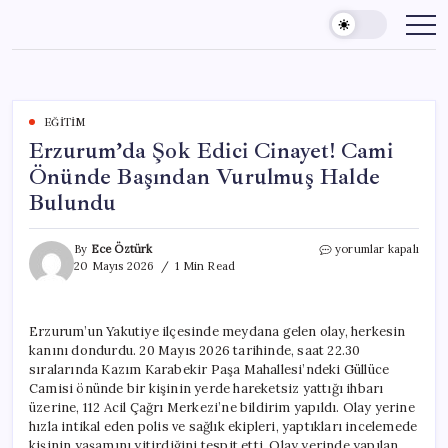
Skip
to
content
EĞITIM
Erzurum’da Şok Edici Cinayet! Cami
Önünde Başından Vurulmuş Halde
Bulundu
Erzurum’da
By
Ece Öztürk
yorumlar kapalı
Şok
20 Mayıs 2026
1 Min Read
Edici
Cinayet!
Cami
Erzurum’un Yakutiye ilçesinde meydana gelen olay, herkesin
Önünde
kanını dondurdu. 20 Mayıs 2026 tarihinde, saat 22.30
Başından
Vurulmuş
sıralarında Kazım Karabekir Paşa Mahallesi’ndeki Güllüce
Halde
Camisi önünde bir kişinin yerde hareketsiz yattığı ihbarı
Bulundu
üzerine, 112 Acil Çağrı Merkezi’ne bildirim yapıldı. Olay yerine
için
hızla intikal eden polis ve sağlık ekipleri, yaptıkları incelemede
kişinin yaşamını yitirdiğini tespit etti. Olay yerinde yapılan