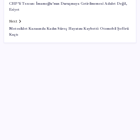
CHP’li Tezcan: İmamoğlu’nun Duruşmaya Getirilmemesi Adalet Değil,
Eziyet
Next
Motosiklet Kazasında Kadın Süreç Hayatını Kaybetti: Otomobil Şoförü
Kaçtı
SON YAZILAR
iOS 27 ile iPhone Kilit Ekranında Neler Değişiyor?
Dev otomotiv fabrikası için şehir inşa ettiler: Tek
başına dünyaya yetiyor