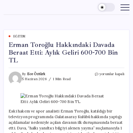
Skip
to
content
EĞITIM
Erman Toroğlu Hakkındaki Davada
Beraat Etti: Aylık Geliri 600-700 Bin
TL
Erman
By
Ece Öztürk
yorumlar kapalı
Toroğlu
5 Haziran 2026
1 Min Read
Hakkındaki
Davada
Beraat
Etti:
Aylık
Geliri
Eski hakem ve spor analisti Erman Toroğlu, katıldığı bir
600-
televizyon programında Galatasaray Kulübü hakkında yaptığı
700
açıklamalar nedeniyle açılan davanın ilk duruşmasında beraat
Bin
etti. Dava, “halkı yanıltıcı bilgiyi alenen yayma” suçlamasıyla 1
TL