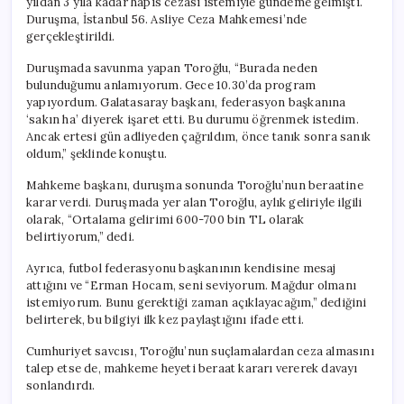
yıldan 3 yıla kadar hapis cezası istemiyle gündeme gelmişti.
için
Duruşma, İstanbul 56. Asliye Ceza Mahkemesi’nde
gerçekleştirildi.
Duruşmada savunma yapan Toroğlu, “Burada neden
bulunduğumu anlamıyorum. Gece 10.30’da program
yapıyordum. Galatasaray başkanı, federasyon başkanına
‘sakın ha’ diyerek işaret etti. Bu durumu öğrenmek istedim.
Ancak ertesi gün adliyeden çağrıldım, önce tanık sonra sanık
oldum,” şeklinde konuştu.
Mahkeme başkanı, duruşma sonunda Toroğlu’nun beraatine
karar verdi. Duruşmada yer alan Toroğlu, aylık geliriyle ilgili
olarak, “Ortalama gelirimi 600-700 bin TL olarak
belirtiyorum,” dedi.
Ayrıca, futbol federasyonu başkanının kendisine mesaj
attığını ve “Erman Hocam, seni seviyorum. Mağdur olmanı
istemiyorum. Bunu gerektiği zaman açıklayacağım,” dediğini
belirterek, bu bilgiyi ilk kez paylaştığını ifade etti.
Cumhuriyet savcısı, Toroğlu’nun suçlamalardan ceza almasını
talep etse de, mahkeme heyeti beraat kararı vererek davayı
sonlandırdı.