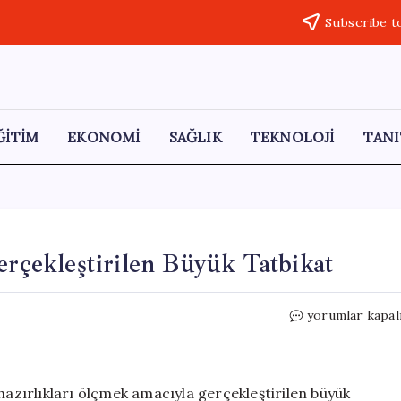
Subscribe t
ĞİTİM
EKONOMİ
SAĞLIK
TEKNOLOJİ
TANI
erçekleştirilen Büyük Tatbikat
Edirne’de
yorumlar kapal
Sel
Tedbirleri
İçin
Gerçekleştirile
hazırlıkları ölçmek amacıyla gerçekleştirilen büyük