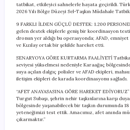
tatbikat, etkileyici sahnelerle hayata geçirildi. 
2026 Yılı Bölge Düzeyi Sel-Taşkın Müdahale Tatbika
9 FARKLI İLDEN GÜÇLÜ DESTEK: 1.200 PERSONEL G
gelen destek ekiplerle geniş bir koordinasyon test
dronun yer aldığı bu operasyonda; AFAD, emniyet güç
ve Kızılay ortak bir şekilde hareket etti.
SENARYOYA GÖRE KURTARMA FAALİYETİ Tatbikat 
seviyesi yükselmesi nedeniyle Karaağaç bölgesinde
suya açılan dalgıç polisler ve AFAD ekipleri, mahsur
iletişim ekipleri de karada koordinasyonu sağladı.
“AFET ANAYASASINA GÖRE HAREKET EDİYORUZ” Tat
Turgut Subaşı, şehrin nehir taşkınlarına karşı duya
bölgesinde yaşanabilecek bir taşkın durumunda 18
yeteneğimizi test ettik. Amacımız, afet anında müd
çıkarmaktır.”