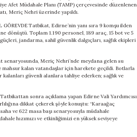
Büyük
Türkiye Afet Müdahale Planı (TAMP) çerçevesinde düzenlenen
Tatbikat
tı, Meriç Nehri üzerinde yapıldı.
için
ÖREVDE Tatbikat, Edirne’nin yanı sıra 9 komşu ilden
ine dönüştü. Toplam 1.190 personel, 189 araç, 15 bot ve 5
leri, jandarma, sahil güvenlik dalgıçları, sağlık ekipleri
senaryosunda, Meriç Nehri’nde meydana gelen su
 mahsur kalan vatandaşlar için harekete geçildi. Botlarla
 kalanları güvenli alanlara tahliye ederken; sağlık ve
bikattan sonra açıklama yapan Edirne Vali Yardımcısı
rlılığına dikkat çekerek şöyle konuştu: “Karaağaç
 saha ve 622 masa başı senaryosuyla müdahale
ahale hızımızı ve etkinliğimizi en yüksek seviyeye