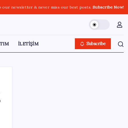
o our newsletter & never miss our best posts.
Subscribe Now!
TIM
İLETİŞİM
Subscribe
ı
SON YAZILAR
iOS 27 ile iPhone Kilit Ekranında Neler
n
Değişiyor?