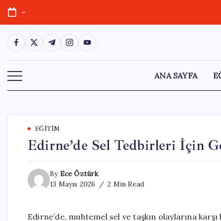
Skip
-
to
content
https://www.facebook.com/
https://twitter.com/
https://t.me/
https://www.instagram.com/
https://youtube.com/
ANA SAYFA
E
EĞITIM
Edirne’de Sel Tedbirleri İçin G
By
Ece Öztürk
13 Mayıs 2026
2 Min Read
Edirne’de, muhtemel sel ve taşkın olaylarına karşı 