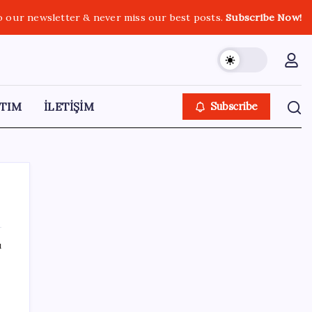
o our newsletter & never miss our best posts.
Subscribe Now!
TIM
İLETİŞİM
Subscribe
ı
SON YAZILAR
TBMM Adalet Komisyonu’nda ‘pislik’
tartışması: MHP’li Bülbül masaya yumruk