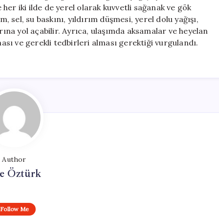
ve
er iki ilde de yerel olarak kuvvetli sağanak ve gök
yoğun
m, sel, su baskını, yıldırım düşmesi, yerel dolu yağışı,
yağış
arına yol açabilir. Ayrıca, ulaşımda aksamalar ve heyelan
uyarısı
ması ve gerekli tedbirleri alması gerektiği vurgulandı.
için
Author
e Öztürk
Follow Me