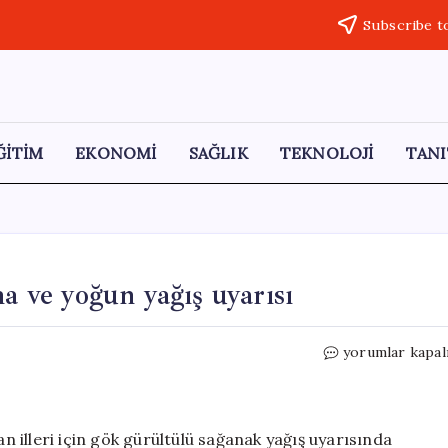
Subscribe t
ĞİTİM
EKONOMİ
SAĞLIK
TEKNOLOJİ
TANI
a ve yoğun yağış uyarısı
Diyarbakır
yorumlar kapal
ve
Batman
için
fırtına
 illeri için gök gürültülü sağanak yağış uyarısında