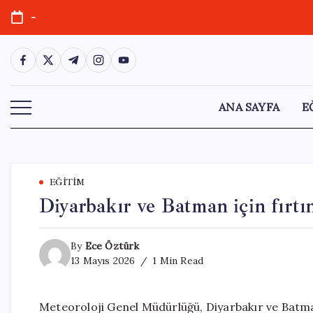
Skip
-
to
content
https://www.facebook.com/
https://twitter.com/
https://t.me/
https://www.instagram.com/
https://youtube.com/
ANA SAYFA
E
EĞITIM
Diyarbakır ve Batman için fırtın
By
Ece Öztürk
13 Mayıs 2026
1 Min Read
Meteoroloji Genel Müdürlüğü, Diyarbakır ve Batman