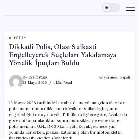
Skip
to
content
EĞITIM
Dikkatli Polis, Olası Suikasti
Engelleyerek Suçluları Yakalamaya
Yönelik İpuçları Buldu
Dikkatli
By
Ece Öztürk
yorumlar kapalı
Polis,
18 Mayıs 2026
1 Min Read
Olası
Suikasti
Engelleyerek
18 Mayıs 2026 tarihinde İstanbul’da meydana gelen olay, bir
Suçluları
polis memurunun dikkatinin büyük bir suikast girişimini
Yakalamaya
Yönelik
engellediğini ortaya koydu. Edinilen bilgilere göre, Avcılar’da
İpuçları
görevini tamamladıktan sonra motosikletiyle evine dönen
Buldu
polis memuru U.N., D-100 kara yolu Küçükçekmece yan
için
yolunda ilerlerken, plakası katlanmış olan bir motosikletin
üzerindeki iki kişiden şüphelendi.