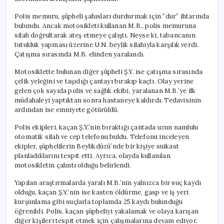
Polis memuru, şüpheli şahısları durdurmak için “dur” ihtarında
bulundu. Ancak motosikleti kullanan M.B., polis memuruna
silah doğrultarak ateş etmeye çalıştı. Neyse ki, tabancanın
tutukluk yapması üzerine U.N. beylik silahıyla karşılık verdi.
Çatışma sırasında M.B. elinden yaralandı.
Motosiklette bulunan diğer şüpheli Ş.Y. ise çatışma sırasında
çelik yeleğini ve taşıdığı çantayı bırakıp kaçtı. Olay yerine
gelen çok sayıda polis ve sağlık ekibi, yaralanan M.B.’ye ilk
müdahaleyi yaptıktan sonra hastaneye kaldırdı. Tedavisinin
ardından ise emniyete götürüldü.
Polis ekipleri, kaçan Ş.Y.’nin bıraktığı çantada uzun namlulu
otomatik silah ve cep telefonu buldu. Telefonu inceleyen
ekipler, şüphelilerin Beylikdüzü’nde bir kişiye suikast
planladıklarını tespit etti. Ayrıca, olayda kullanılan
motosikletin çalıntı olduğu belirlendi.
Yapılan araştırmalarda yaralı M.B.’nin yalnızca bir suç kaydı
olduğu, kaçan Ş.Y.’nin ise kasten öldürme, gasp ve iş yeri
kurşunlama gibi suçlarla toplamda 25 kaydı bulunduğu
öğrenildi. Polis, kaçan şüpheliyi yakalamak ve olaya karışan
diğer kişileri tespit etmek için çalışmalarına devam ediyor.