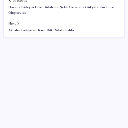
Previous
Havada Birleşen Dört Gökdelen: Şehir Ortasında Gökyüzü Koridoru
Oluşturuldu
Next
Akraba Tartışması Kanlı Bitti: Silahlı Saldırı
SON YAZILAR
Butlan yönetiminden dikkat çeken ‘transfer’ yorumu:
‘Demek ki AK Parti, CHP’ye yaklaştı’
ABD ile ticaret gerilimine rağmen artış: Çin malları
tüm dünyayı sarıyor