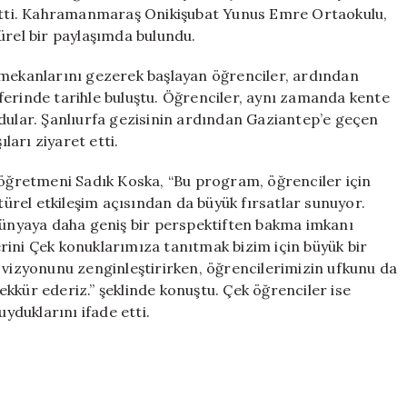
Türkiye’ye
t etti. Kahramanmaraş Onikişubat Yunus Emre Ortaokulu,
Geldi
ürel bir paylaşımda bulundu.
için
 mekanlarını gezerek başlayan öğrenciler, ardından
ferinde tarihle buluştu. Öğrenciler, aynı zamanda kente
ldular. Şanlıurfa gezisinin ardından Gaziantep’e geçen
arı ziyaret etti.
ğretmeni Sadık Koska, “Bu program, öğrenciler için
rel etkileşim açısından da büyük fırsatlar sunuyor.
 dünyaya daha geniş bir perspektiften bakma imkanı
lerini Çek konuklarımıza tanıtmak bizim için büyük bir
 vizyonunu zenginleştirirken, öğrencilerimizin ufkunu da
kkür ederiz.” şeklinde konuştu. Çek öğrenciler ise
duklarını ifade etti.