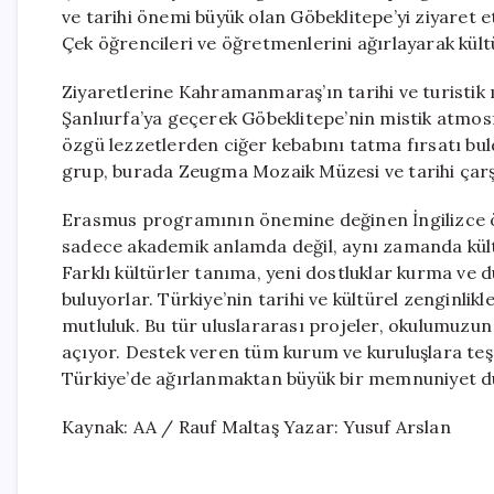
ve tarihi önemi büyük olan Göbeklitepe’yi ziyare
Çek öğrencileri ve öğretmenlerini ağırlayarak kült
Ziyaretlerine Kahramanmaraş’ın tarihi ve turistik
Şanlıurfa’ya geçerek Göbeklitepe’nin mistik atmos
özgü lezzetlerden ciğer kebabını tatma fırsatı bu
grup, burada Zeugma Mozaik Müzesi ve tarihi çarşıl
Erasmus programının önemine değinen İngilizce ö
sadece akademik anlamda değil, aynı zamanda kültü
Farklı kültürler tanıma, yeni dostluklar kurma ve
buluyorlar. Türkiye’nin tarihi ve kültürel zenginlik
mutluluk. Bu tür uluslararası projeler, okulumuzun
açıyor. Destek veren tüm kurum ve kuruluşlara teşe
Türkiye’de ağırlanmaktan büyük bir memnuniyet duy
Kaynak: AA / Rauf Maltaş Yazar: Yusuf Arslan