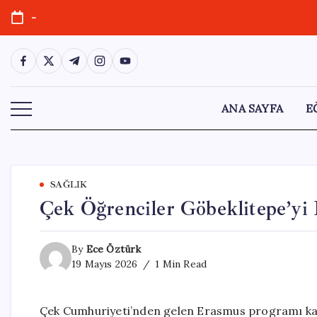
Skip
-
to
content
https://www.facebook.com/
https://twitter.com/
https://t.me/
https://www.instagram.com/
https://youtube.com/
ANA SAYFA
E
SAĞLIK
Çek Öğrenciler Göbeklitepe’yi 
By
Ece Öztürk
19 Mayıs 2026
1 Min Read
Çek Cumhuriyeti’nden gelen Erasmus programı katıl