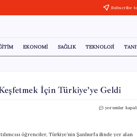
Subscribe t
ĞİTİM
EKONOMİ
SAĞLIK
TEKNOLOJİ
TANI
Keşfetmek İçin Türkiye’ye Geldi
Çek
yorumlar kapal
Öğrenciler
Göbeklitepe’yi
Keşfetmek
İçin
ımcısı öğrenciler, Türkiye’nin Şanlıurfa ilinde yer alan