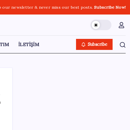
o our newsletter & never miss our best posts.
Subscribe Now!
TIM
İLETİŞİM
Subscribe
ı
SON YAZILAR
KKM bakiyesi düşüşünü sürdürdü: Son
haftada 34 milyon lira azaldı