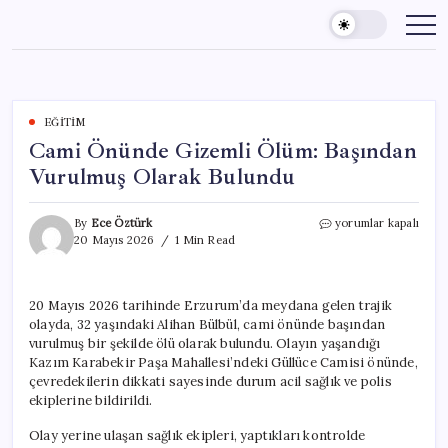
Skip
to
content
EĞITIM
Cami Önünde Gizemli Ölüm: Başından
Vurulmuş Olarak Bulundu
Cami
By
Ece Öztürk
yorumlar kapalı
Önünde
20 Mayıs 2026
1 Min Read
Gizemli
Ölüm:
Başından
20 Mayıs 2026 tarihinde Erzurum’da meydana gelen trajik
Vurulmuş
olayda, 32 yaşındaki Alihan Bülbül, cami önünde başından
Olarak
Bulundu
vurulmuş bir şekilde ölü olarak bulundu. Olayın yaşandığı
için
Kazım Karabekir Paşa Mahallesi’ndeki Güllüce Camisi önünde,
çevredekilerin dikkati sayesinde durum acil sağlık ve polis
ekiplerine bildirildi.
Olay yerine ulaşan sağlık ekipleri, yaptıkları kontrolde