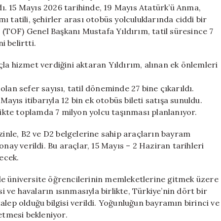
Sefer
ndı. 15 Mayıs 2026 tarihinde, 19 Mayıs Atatürk’ü Anma,
Sayısı
 tatili, şehirler arası otobüs yolculuklarında ciddi bir
Artırıldı
(TOF) Genel Başkanı Mustafa Yıldırım, tatil süresince 7
için
 belirtti.
la hizmet verdiğini aktaran Yıldırım, alınan ek önlemleri
lan sefer sayısı, tatil döneminde 27 bine çıkarıldı.
Mayıs itibarıyla 12 bin ek otobüs bileti satışa sunuldu.
likte toplamda 7 milyon yolcu taşınması planlanıyor.
izinle, B2 ve D2 belgelerine sahip araçların bayram
nay verildi. Bu araçlar, 15 Mayıs – 2 Haziran tarihleri
ecek.
ikle üniversite öğrencilerinin memleketlerine gitmek üzere
i ve havaların ısınmasıyla birlikte, Türkiye’nin dört bir
 talep olduğu bilgisi verildi. Yoğunluğun bayramın birinci ve
etmesi bekleniyor.