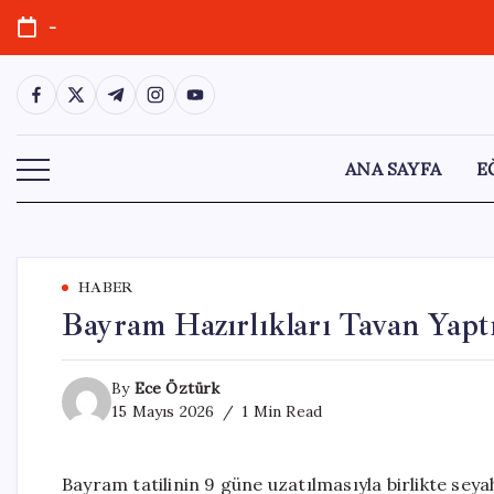
Skip
-
to
content
https://www.facebook.com/
https://twitter.com/
https://t.me/
https://www.instagram.com/
https://youtube.com/
ANA SAYFA
E
HABER
Bayram Hazırlıkları Tavan Yaptı
By
Ece Öztürk
15 Mayıs 2026
1 Min Read
Bayram tatilinin 9 güne uzatılmasıyla birlikte seyah