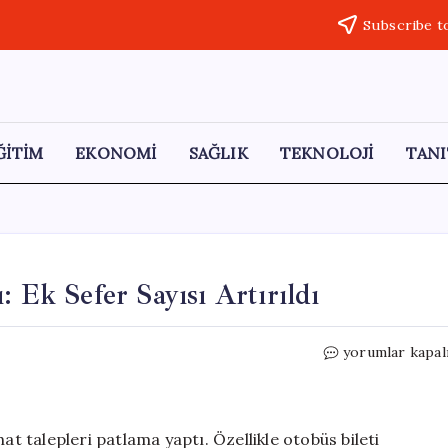
Subscribe t
ĞİTİM
EKONOMİ
SAĞLIK
TEKNOLOJİ
TANI
: Ek Sefer Sayısı Artırıldı
Bayram
yorumlar kapal
Hazırlıkları
Tavan
Yaptı:
Ek
at talepleri patlama yaptı. Özellikle otobüs bileti