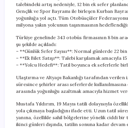
talebindeki artış nedeniyle, 12 bin ek sefer planla
Gençlik ve Spor Bayramı ile birleşen Kurban Bayramı
yoğunluğa yol açtı. Tüm Otobüsçüler Federasyonu 
milyona yakın yolcunun taşınmasının hedeflendiğini
Türkiye genelinde 343 otobüs firmasının 8 bin araç
şu şekilde açıkladı:
– **Günlük Sefer Sayısı**: Normal günlerde 22 bin o
– **Ek Bilet Satışı**: Talebi karşılamak amacıyla 15 
– **Yolcu Hedefi**: Tatil boyunca ek seferlerle bir
Ulaştırma ve Altyapı Bakanlığı tarafından verilen 
süresince şehirler arası seferlerde kullanılmasına o
arasında yoğunluğu azaltmak amacıyla hizmet ver
Mustafa Yıldırım, 19 Mayıs tatili dolayısıyla özell
yola çıkmaya başladığını ifade etti. Uzun tatil süres
yanına, özellikle sahil bölgelerine yönelik ciddi bir
ikinci günleri dışında, tatilin sonuna kadar devam 