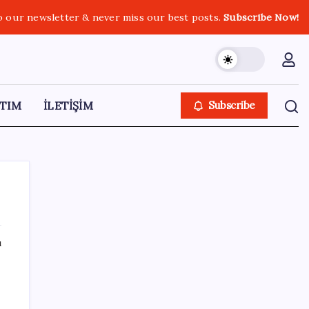
o our newsletter & never miss our best posts.
Subscribe Now!
TIM
İLETİŞİM
Subscribe
ı
SON YAZILAR
KKM bakiyesi düşüşünü sürdürdü: Son
haftada 34 milyon lira azaldı