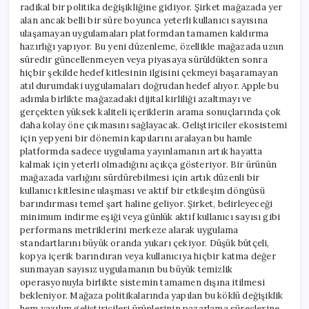
radikal bir politika değişikliğine gidiyor. Şirket mağazada yer
alan ancak belli bir süre boyunca yeterli kullanıcı sayısına
ulaşamayan uygulamaları platformdan tamamen kaldırma
hazırlığı yapıyor. Bu yeni düzenleme, özellikle mağazada uzun
süredir güncellenmeyen veya piyasaya sürüldükten sonra
hiçbir şekilde hedef kitlesinin ilgisini çekmeyi başaramayan
atıl durumdaki uygulamaları doğrudan hedef alıyor. Apple bu
adımla birlikte mağazadaki dijital kirliliği azaltmayı ve
gerçekten yüksek kaliteli içeriklerin arama sonuçlarında çok
daha kolay öne çıkmasını sağlayacak. Geliştiriciler ekosistemi
için yepyeni bir dönemin kapılarını aralayan bu hamle
platformda sadece uygulama yayınlamanın artık hayatta
kalmak için yeterli olmadığını açıkça gösteriyor. Bir ürünün
mağazada varlığını sürdürebilmesi için artık düzenli bir
kullanıcı kitlesine ulaşması ve aktif bir etkileşim döngüsü
barındırması temel şart haline geliyor. Şirket, belirleyeceği
minimum indirme eşiği veya günlük aktif kullanıcı sayısı gibi
performans metriklerini merkeze alarak uygulama
standartlarını büyük oranda yukarı çekiyor. Düşük bütçeli,
kopya içerik barındıran veya kullanıcıya hiçbir katma değer
sunmayan sayısız uygulamanın bu büyük temizlik
operasyonuyla birlikte sistemin tamamen dışına itilmesi
bekleniyor. Mağaza politikalarında yapılan bu köklü değişiklik
hem yazılım geliştiricileri ürünlerinin pazarlama süreçlerine