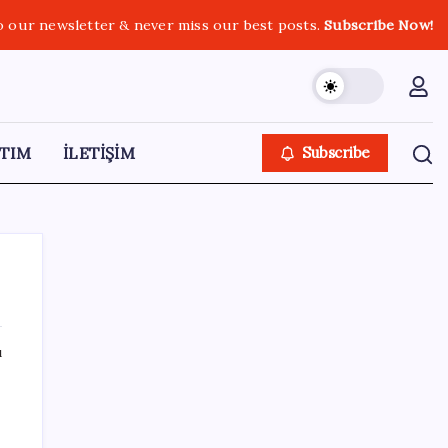
o our newsletter & never miss our best posts.
Subscribe Now!
TIM
İLETİŞİM
Subscribe
ı
SON YAZILAR
KKM bakiyesi düşüşünü sürdürdü: Son
haftada 34 milyon lira azaldı