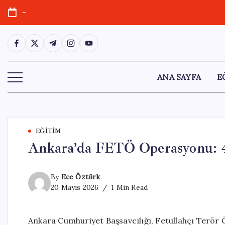
Skip
-
to
content
https://www.facebook.com/
https://twitter.com/
https://t.me/
https://www.instagram.com/
https://youtube.com/
ANA SAYFA
E
EĞITIM
Ankara’da FETÖ Operasyonu: 4 
By
Ece Öztürk
20 Mayıs 2026
1 Min Read
Ankara Cumhuriyet Başsavcılığı, Fetullahçı Terör