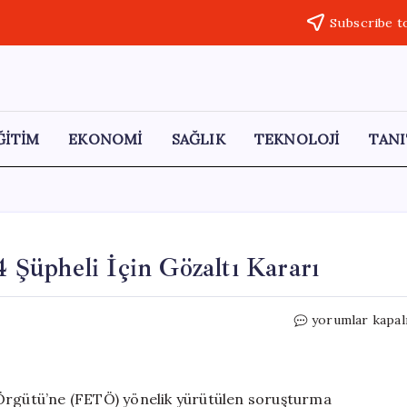
Subscribe t
ĞİTİM
EKONOMİ
SAĞLIK
TEKNOLOJİ
TANI
Şüpheli İçin Gözaltı Kararı
Ankara’da
yorumlar kapal
FETÖ
Operasyonu:
4
Şüpheli
 Örgütü’ne (FETÖ) yönelik yürütülen soruşturma