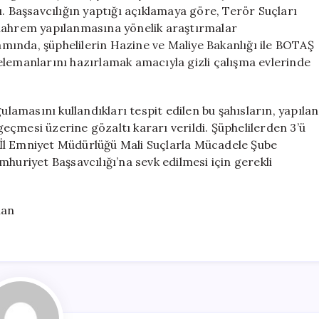
İçin
ı. Başsavcılığın yaptığı açıklamaya göre, Terör Suçları
Gözaltı
ahrem yapılanmasına yönelik araştırmalar
Kararı
mında, şüphelilerin Hazine ve Maliye Bakanlığı ile BOTAŞ
için
elemanlarını hazırlamak amacıyla gizli çalışma evlerinde
ulamasını kullandıkları tespit edilen bu şahısların, yapılan
çmesi üzerine gözaltı kararı verildi. Şüphelilerden 3’ü
İl Emniyet Müdürlüğü Mali Suçlarla Mücadele Şube
huriyet Başsavcılığı’na sevk edilmesi için gerekli
lan