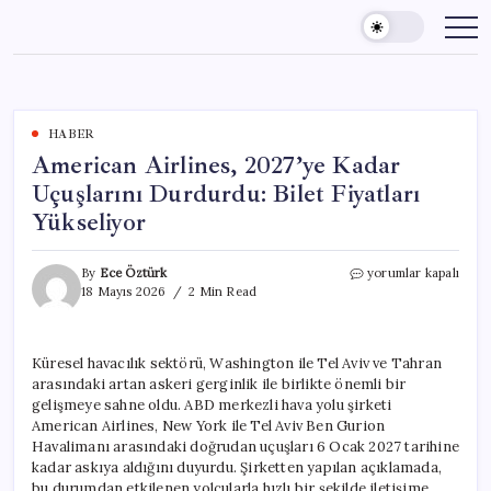
Skip
to
content
HABER
American Airlines, 2027’ye Kadar
Uçuşlarını Durdurdu: Bilet Fiyatları
Yükseliyor
American
By
Ece Öztürk
yorumlar kapalı
Airlines,
18 Mayıs 2026
2 Min Read
2027’ye
Kadar
Uçuşlarını
Küresel havacılık sektörü, Washington ile Tel Aviv ve Tahran
Durdurdu:
arasındaki artan askeri gerginlik ile birlikte önemli bir
Bilet
Fiyatları
gelişmeye sahne oldu. ABD merkezli hava yolu şirketi
Yükseliyor
American Airlines, New York ile Tel Aviv Ben Gurion
için
Havalimanı arasındaki doğrudan uçuşları 6 Ocak 2027 tarihine
kadar askıya aldığını duyurdu. Şirketten yapılan açıklamada,
bu durumdan etkilenen yolcularla hızlı bir şekilde iletişime