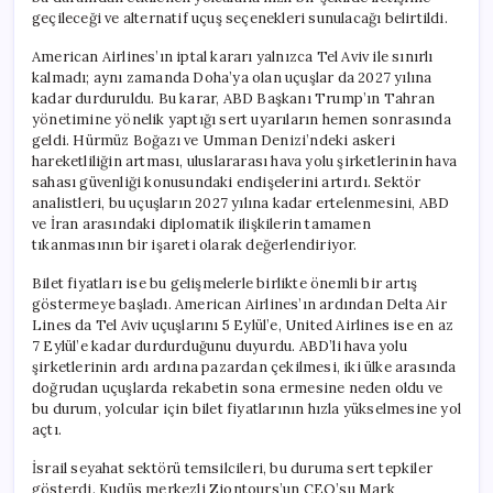
geçileceği ve alternatif uçuş seçenekleri sunulacağı belirtildi.
American Airlines’ın iptal kararı yalnızca Tel Aviv ile sınırlı
kalmadı; aynı zamanda Doha’ya olan uçuşlar da 2027 yılına
kadar durduruldu. Bu karar, ABD Başkanı Trump’ın Tahran
yönetimine yönelik yaptığı sert uyarıların hemen sonrasında
geldi. Hürmüz Boğazı ve Umman Denizi’ndeki askeri
hareketliliğin artması, uluslararası hava yolu şirketlerinin hava
sahası güvenliği konusundaki endişelerini artırdı. Sektör
analistleri, bu uçuşların 2027 yılına kadar ertelenmesini, ABD
ve İran arasındaki diplomatik ilişkilerin tamamen
tıkanmasının bir işareti olarak değerlendiriyor.
Bilet fiyatları ise bu gelişmelerle birlikte önemli bir artış
göstermeye başladı. American Airlines’ın ardından Delta Air
Lines da Tel Aviv uçuşlarını 5 Eylül’e, United Airlines ise en az
7 Eylül’e kadar durdurduğunu duyurdu. ABD’li hava yolu
şirketlerinin ardı ardına pazardan çekilmesi, iki ülke arasında
doğrudan uçuşlarda rekabetin sona ermesine neden oldu ve
bu durum, yolcular için bilet fiyatlarının hızla yükselmesine yol
açtı.
İsrail seyahat sektörü temsilcileri, bu duruma sert tepkiler
gösterdi. Kudüs merkezli Ziontours’un CEO’su Mark