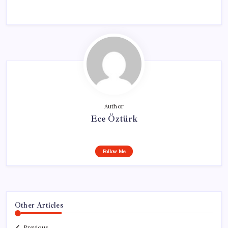
Author
Ece Öztürk
Follow Me
Other Articles
Previous