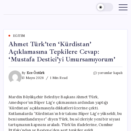
Skip
to
content
EĞITIM
Ahmet Türk’ten ‘Kürdistan’
Açıklamasına Tepkilere Cevap:
‘Mustafa Destici’yi Umursamıyorum’
Ahmet
By
Ece Öztürk
yorumlar kapalı
Türk’ten
13 Mayıs 2026
1 Min Read
‘Kürdistan’
Açıklamasına
Tepkilere
Mardin Büyükşehir Belediye Başkanı Ahmet Türk,
Cevap:
Amedspor’un Süper Lig’e çıkmasının ardından yaptığı
‘Mustafa
Destici’yi
‘Kürdistan’ açıklamasıyla dikkatleri üzerine çekti.
Umursamıyorum’
Kutlamalarda “Kürdistan’ın bir takımı Süper Lig’e yükseldi, bu
için
beni umutlandırıyor” diyen Türk, bu sözleriyle yeni bir siyasi
tartışmanın kapısını araladı. Türk’ün ifadelerine, Cumhur
İttifakı’ndan ve Beştepe’den sert tepkiler geldi.