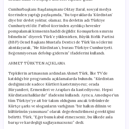
Cumhurbaşkanı Başdanışmanı Oktay Saral, sosyal medya
üzerinden yaptığı paylaşımda, “Bu topraklarda ‘Kürdistan’
diye bir devlet yoktur, olamaz. Bu devletin adı Türkiye
Cumhuriyeti’dir. Futbol üzerinden ayrılıkçı hevesler
pompalamak kimsenin haddi değildir. Konuşurken sınırını
bilmelisin” diyerek Türk’e yüklenirken, Büyük Birlik Partisi
(BBP) Genel Başkanı Mustafa Destici de Türk’ün sözlerini
alıntılayarak, “Ne Kürdistan’ı, burası Türkiye Cumhuriyeti.
Beğenmiyorsan defolup gidersin” ifadelerini kullandı.
AHMET TÜRK’TEN AÇIKLAMA
Tepkilerin artmasının ardından Ahmet Türk, İlke TV’de
katıldığı bir programda açıklamalarda bulundu. “Kürdistan
dediğimizde sadece Kürtleri kastetmiyoruz; orada
Süryanileri, Ermenileri ve Arapları da kastediyoruz. Hepsi
Kürdistani halklardır” ifadesini kullandı. Ayrıca, Amedspor’un
tüm Türkiye’ye ait bir takım olduğunu ancak tribünlerde
Kürtçe şarkı ve sloganların varlığının “bir halkın dilinin ve
kültürünün yansıması” olarak değerlendirilmesi gerektiğini
belirtti. Türk, “Eğer bunu kabul etmezseniz, bu ülkede asla
barışı ve kardeşliği sağlayamazsınız” dedi.