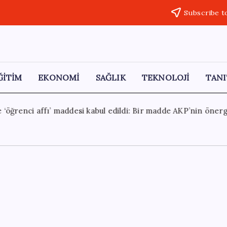
Subscribe t
ĞİTİM
EKONOMİ
SAĞLIK
TEKNOLOJİ
TANI
ldi: Bir madde AKP’nin önergesiyle metinden çıkarıldı
30