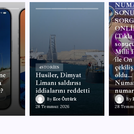
NUM
SONU
SOR
ONLİ
(Tıkla
sonucu
Milli 
ile O
çekiliş
4
STORIES
ne
Husiler, Dimyat
oldu… 
a
Limanı saldırısı
Numar
r?
iddialarını reddetti
numara
By
Ece Öztürk
By
28 Temmuz 2026
28 Temm