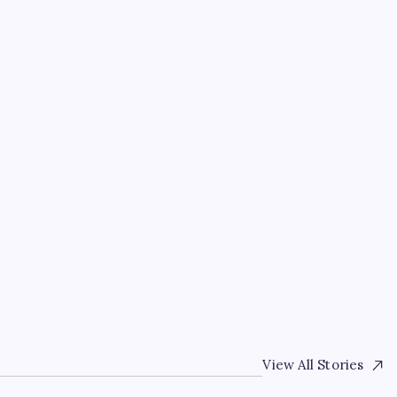
EĞITIM
on
Yarım asırlık deri üreti
hamlesi
By
Ece Öztürk
6 Ağustos 2026
View All Stories
ES
EMMUZ ON