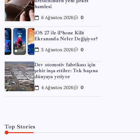
üreticisinden yeni şirket
hamlesi
6 Ağustos 2026
0
iOS 27 ile iPhone Kilit
Ekranında Neler Değişiyor?
5 Ağustos 2026
0
EĞITIM
Dev otomotiv fabrikası için
şehir inşa ettiler: Tek başına
KKM 
dünyaya yetiyor
hafta
4 Ağustos 2026
0
By
Ece
Top Stories