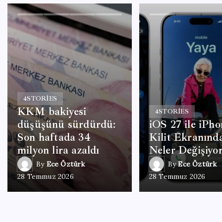
4
STORIES
KKM bakiyesi
4
STORIES
düşüşünü sürdürdü:
iOS 27 ile iPho
Son haftada 34
Kilit Ekranınd
milyon lira azaldı
Neler Değişiyo
By
Ece Öztürk
By
Ece Öztürk
28 Temmuz 2026
28 Temmuz 2026