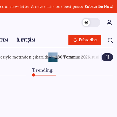
o our newsletter & never miss our best posts.
Subscribe Now!
TIM
İLETİŞİM
Subscribe
 Temmuz 2026
Husiler, Dimyat Limanı saldırısı iddialarını red
Trending
KKM bakiyesi düşüşünü
sürdürdü: Son haftada 34
milyon lira azaldı
6 Ağustos 2026
0