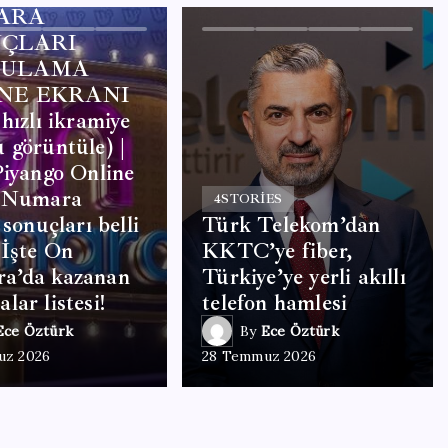
ARA
ÇLARI
GULAMA
NE EKRANI
 hızlı ikramiye
 görüntüle) |
Piyango Online
n Numara
4
STORIES
 sonuçları belli
Türk Telekom’dan
İşte On
KKTC’ye fiber,
a’da kazanan
Türkiye’ye yerli akıllı
lar listesi!
telefon hamlesi
Ece Öztürk
By
Ece Öztürk
uz 2026
28 Temmuz 2026